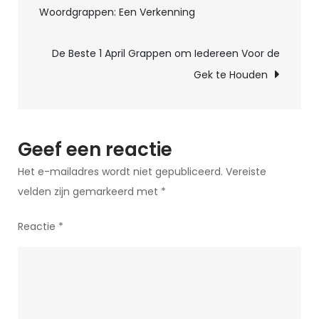
illusies
Woordgrappen: Een Verkenning
tekenen:
Visuele
De Beste 1 April Grappen om Iedereen Voor de
kunst
Gek te Houden
die
de
geest
voor
Geef een reactie
de
Het e-mailadres wordt niet gepubliceerd.
Vereiste
gek
velden zijn gemarkeerd met
*
houdt
Reactie
*