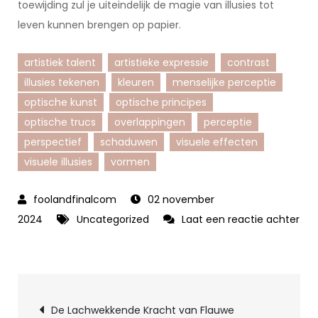
toewijding zul je uiteindelijk de magie van illusies tot
leven kunnen brengen op papier.
artistiek talent
artistieke expressie
contrast
illusies tekenen
kleuren
menselijke perceptie
optische kunst
optische principes
optische trucs
overlappingen
perceptie
perspectief
schaduwen
visuele effecten
visuele illusies
vormen
02 november
2024
Uncategorized
Laat een reactie achter
op
De
magie
Berichtnavigatie
van
De Lachwekkende Kracht van Flauwe