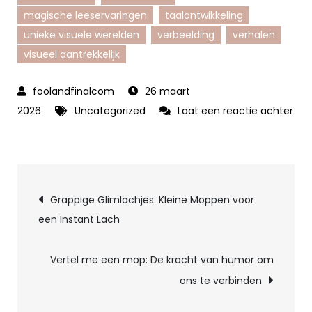
magische leeservaringen
taalontwikkeling
unieke visuele werelden
verbeelding
verhalen
visueel aantrekkelijk
26 maart
2026
Uncategorized
Laat een reactie achter
op
De
Betoverende
Berichtnavigatie
Wereld
Grappige Glimlachjes: Kleine Moppen voor
van
een Instant Lach
de
Kinderboeken
Vertel me een mop: De kracht van humor om
Illustrator
ons te verbinden