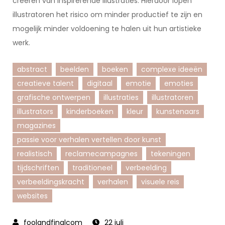
creëren van inspirerende illustraties. Hierdoor lopen
illustratoren het risico om minder productief te zijn en
mogelijk minder voldoening te halen uit hun artistieke
werk.
abstract
beelden
boeken
complexe ideeën
creatieve talent
digitaal
emotie
emoties
grafische ontwerpen
illustraties
illustratoren
illustrators
kinderboeken
kleur
kunstenaars
magazines
passie voor verhalen vertellen door kunst
realistisch
reclamecampagnes
tekeningen
tijdschriften
traditioneel
verbeelding
verbeeldingskracht
verhalen
visuele reis
websites
22 juli