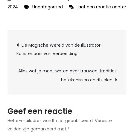
2024
Uncategorized
Laat een reactie achter
op
De
Creatieve
Berichtnavigatie
Wereld
De Magische Wereld van de Illustrator:
van
Kunstenaars van Verbeelding
Illustrators:
Kunstenaars
Alles wat je moet weten over trouwen: tradities,
die
betekenissen en rituelen
Verhalen
tot
Leven
Brengen
Geef een reactie
Het e-mailadres wordt niet gepubliceerd.
Vereiste
velden zijn gemarkeerd met
*