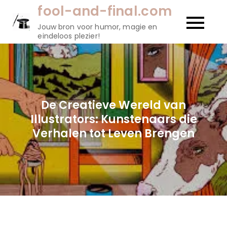
Naar
fool-and-final.com
de
Jouw bron voor humor, magie en
inhoud
eindeloos plezier!
gaan
De Creatieve Wereld van
Illustrators: Kunstenaars die
Verhalen tot Leven Brengen