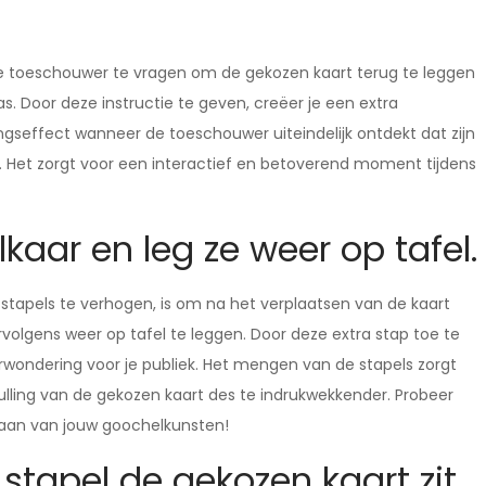
m de toeschouwer te vragen om de gekozen kaart terug te leggen
s. Door deze instructie te geven, creëer je een extra
ngseffect wanneer de toeschouwer uiteindelijk ontdekt dat zijn
t. Het zorgt voor een interactief en betoverend moment tijdens
kaar en leg ze weer op tafel.
stapels te verhogen, is om na het verplaatsen van de kaart
rvolgens weer op tafel te leggen. Door deze extra stap toe te
rwondering voor je publiek. Het mengen van de stapels zorgt
ulling van de gekozen kaart des te indrukwekkender. Probeer
 staan van jouw goochelkunsten!
stapel de gekozen kaart zit.