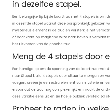
in dezelfde stapel.
Een belangrijke tip bij de kaarttruc met 4 stapels is o
in dezelfde stapel waaruit deze oorspronkelijk gekozen wa
mysterieus element in de truc en versterk je het verbazi
of haar kaart op magische wijze naar boven is verplaats
het uitvoeren van de goocheltruc.
Meng de 4 stapels door el
Een handige tip om de spanning van de kaarttruc met 4 
naar Stapel 1, alle 4 stapels door elkaar te mengen en ve
voegen, creëer je een extra element van mysterie en ve
ervoor dat de truc nog complexer lijkt en maakt de onth
deze variatie eens uit en zie hoe je publiek versteld zal
Probeer te raden in welke 