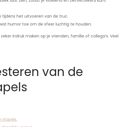
iek laat zien, zodat je vloeiend en zelfverzekerd kunt
tijdens het uitvoeren van de truc.
wat humor toe om de sfeer luchtig te houden.
eker indruk maken op je vrienden, familie of collega’s. Veel
esteren van de
apels
 stapels.