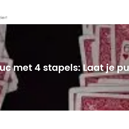
ier!
uc met 4 stapels: Laat je pu