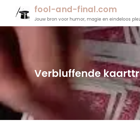
Naar
fool-and-final.com
de
Jouw bron voor humor, magie en eindeloos plez
inhoud
gaan
Verbluffende kaarttr