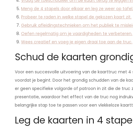
Vraag de toeschouwer om de kaart terug te leggen in 
Meng de 4 stapels door elkaar en leg ze weer op tafel
Probeer te raden in welke stapel de gekozen kaart zit.
Gebruik afleidingstechnieken om het publiek te mislei
Oefen regelmatig om je vaardigheden te verbeteren.
Wees creatief en voeg je eigen draai toe aan de truc.
Schud de kaarten grondig
Voor een succesvolle uitvoering van de kaarttruc met 4 
voordat je begint. Door het grondig schudden van de ka
er geen specifieke volgorde of patroon in zit die de truc
presentatie, waardoor het effect van de truc nog indrukw
belangrijke stap toe te passen voor een vlekkeloze kaart
Leg de kaarten in 4 stapel