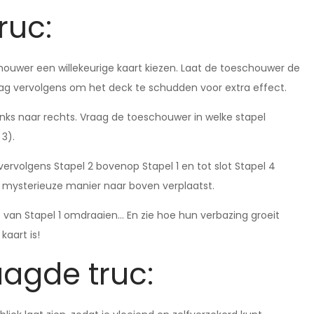
ruc:
chouwer een willekeurige kaart kiezen. Laat de toeschouwer de
ag vervolgens om het deck te schudden voor extra effect.
n links naar rechts. Vraag de toeschouwer in welke stapel
 3).
vervolgens Stapel 2 bovenop Stapel 1 en tot slot Stapel 4
n mysterieuze manier naar boven verplaatst.
t van Stapel 1 omdraaien… En zie hoe hun verbazing groeit
aart is!
aagde truc: