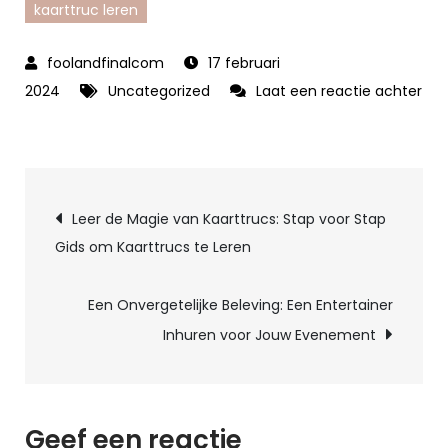
kaarttruc leren
17 februari
2024
Uncategorized
Laat een reactie achter
op
Leer
een
Berichtnavigatie
indrukwekkende
Leer de Magie van Kaarttrucs: Stap voor Stap
kaarttruc:
Gids om Kaarttrucs te Leren
Verbaas
je
Een Onvergetelijke Beleving: Een Entertainer
vrienden
Inhuren voor Jouw Evenement
met
je
goochelkunsten!
Geef een reactie