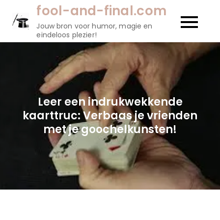
Naar
fool-and-final.com
de
Jouw bron voor humor, magie en
inhoud
eindeloos plezier!
gaan
Leer een indrukwekkende
kaarttruc: Verbaas je vrienden
met je goochelkunsten!