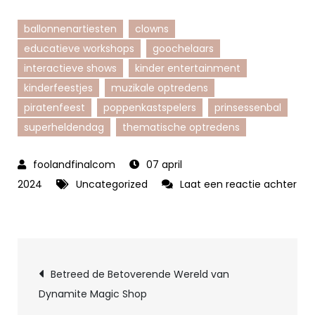
ballonnenartiesten
clowns
educatieve workshops
goochelaars
interactieve shows
kinder entertainment
kinderfeestjes
muzikale optredens
piratenfeest
poppenkastspelers
prinsessenbal
superheldendag
thematische optredens
07 april
2024
Uncategorized
Laat een reactie achter
op
Het
Betoverende
Berichtnavigatie
Plezier
Betreed de Betoverende Wereld van
van
Dynamite Magic Shop
Kinderentertainment