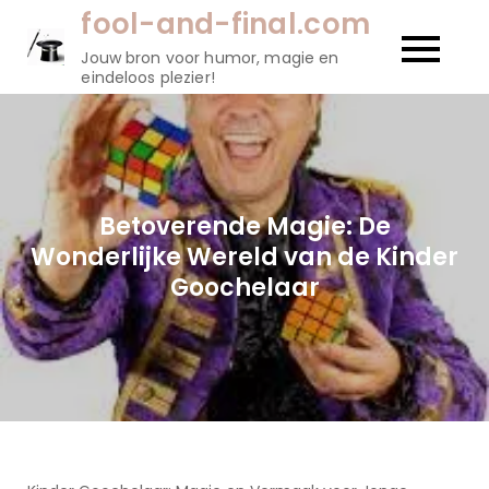
Naar
fool-and-final.com
de
Jouw bron voor humor, magie en
inhoud
eindeloos plezier!
gaan
Betoverende Magie: De
Wonderlijke Wereld van de Kinder
Goochelaar