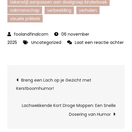
tekenstijl aanpassen aan doelgroep kinderboek
vakmanschap
verbeelding
verhalen
visuele prikkels
06 november
2025
Uncategorized
Laat een reactie achter
op
De
betoverende
Berichtnavigatie
wereld
Breng een Lach op je Gezicht met
van
Kerstboomhumor!
de
kinderboeken
Lachwekkende Kort Droge Moppen: Een Snelle
illustrator
Dosering van Humor