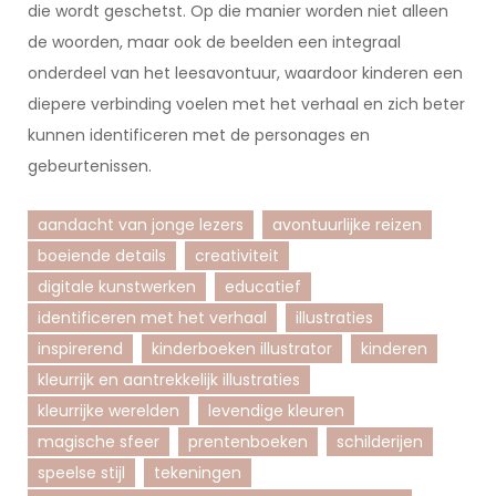
die wordt geschetst. Op die manier worden niet alleen
de woorden, maar ook de beelden een integraal
onderdeel van het leesavontuur, waardoor kinderen een
diepere verbinding voelen met het verhaal en zich beter
kunnen identificeren met de personages en
gebeurtenissen.
aandacht van jonge lezers
avontuurlijke reizen
boeiende details
creativiteit
digitale kunstwerken
educatief
identificeren met het verhaal
illustraties
inspirerend
kinderboeken illustrator
kinderen
kleurrijk en aantrekkelijk illustraties
kleurrijke werelden
levendige kleuren
magische sfeer
prentenboeken
schilderijen
speelse stijl
tekeningen