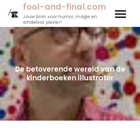
Naar
fool-and-final.com
de
Jouw bron voor humor, magie en
inhoud
eindeloos plezier!
gaan
De betoverende wereld van de
kinderboeken illustrator