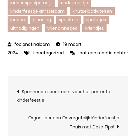
indoor speelparadijs
kinderfeestje
kinderfeestje amsterdam
knutselactiviteiten
locatie
planning
speeltuin
spelletjes
uitnodigingen
vriendinnetjes
vriendjes
19 maart
2024
Uncategorized
Laat een reactie achter
op
Uniek
Kinderfeestje
Berichtnavigatie
in
Spannende speurtocht voor het perfecte
Amsterdam:
kinderfeestje
Ontdek
de
Organiseer een Onvergetelijk Kinderfeestje
Magie
Thuis met Deze Tips!
van