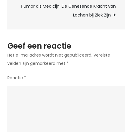
Dag
Humor als Medicijn: De Genezende Kracht van
Op
Lachen bij Ziek Zijn
te
Vrolijken!
Geef een reactie
Het e-mailadres wordt niet gepubliceerd.
Vereiste
velden zijn gemarkeerd met
*
Reactie
*