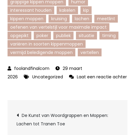
grappige kippen moppen
humor
interessant houden
kakelen
kip
kippen moppen
kruising
lachen
meetlint
oefenen van vertelstijl voor maximale impact
opgepikt
poker
publiek
situatie
timing
variëren in soorten kippenmoppen
vermijd beledigende moppen
vertellen
29 maart
2026
Uncategorized
Laat een reactie achter
op
Grappige
Kippen
Berichtnavigatie
Moppen
De Kunst van Woordgrappen en Moppen:
om
Lachen tot Tranen Toe
je