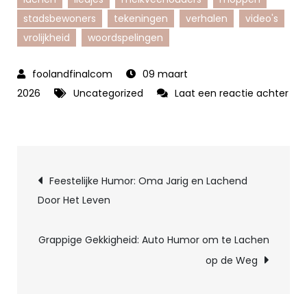
stadsbewoners
tekeningen
verhalen
video's
vrolijkheid
woordspelingen
09 maart
2026
Uncategorized
Laat een reactie achter
op
Ontdek
de
Berichtnavigatie
Melige
Feestelijke Humor: Oma Jarig en Lachend
Wereld
Door Het Leven
van
Koe
Grappige Gekkigheid: Auto Humor om te Lachen
Humor:
op de Weg
Grappen
en
Grollen