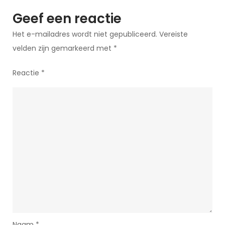
op
Geef een reactie
de
Het e-mailadres wordt niet gepubliceerd.
Vereiste
Boerderij
velden zijn gemarkeerd met
*
Reactie
*
Naam
*