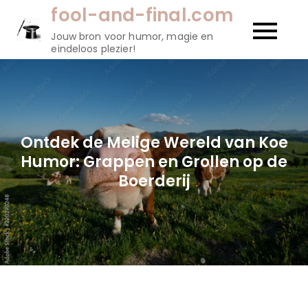
Naar
fool-and-final.com
de
Jouw bron voor humor, magie en
inhoud
eindeloos plezier!
gaan
Ontdek de Melige Wereld van Koe
Humor: Grappen en Grollen op de
Boerderij