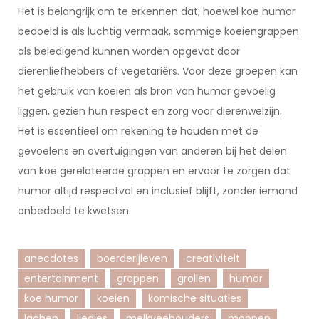
Het is belangrijk om te erkennen dat, hoewel koe humor
bedoeld is als luchtig vermaak, sommige koeiengrappen
als beledigend kunnen worden opgevat door
dierenliefhebbers of vegetariërs. Voor deze groepen kan
het gebruik van koeien als bron van humor gevoelig
liggen, gezien hun respect en zorg voor dierenwelzijn.
Het is essentieel om rekening te houden met de
gevoelens en overtuigingen van anderen bij het delen
van koe gerelateerde grappen en ervoor te zorgen dat
humor altijd respectvol en inclusief blijft, zonder iemand
onbedoeld te kwetsen.
anecdotes
boerderijleven
creativiteit
entertainment
grappen
grollen
humor
koe humor
koeien
komische situaties
lachen
liedjes
melkveehouders
moppen