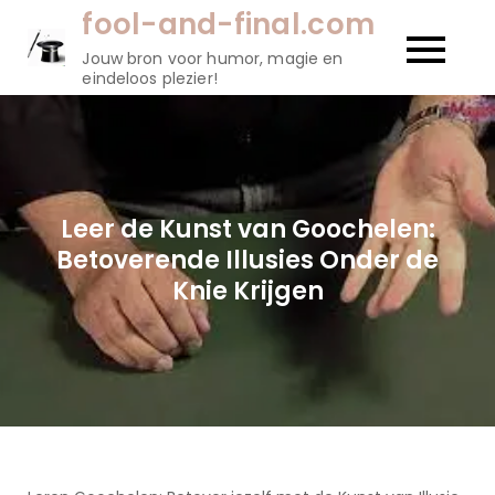
Naar
fool-and-final.com
de
Jouw bron voor humor, magie en
inhoud
eindeloos plezier!
gaan
Leer de Kunst van Goochelen:
Betoverende Illusies Onder de
Knie Krijgen