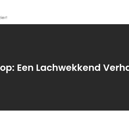
ier!
Mop: Een Lachwekkend Verha