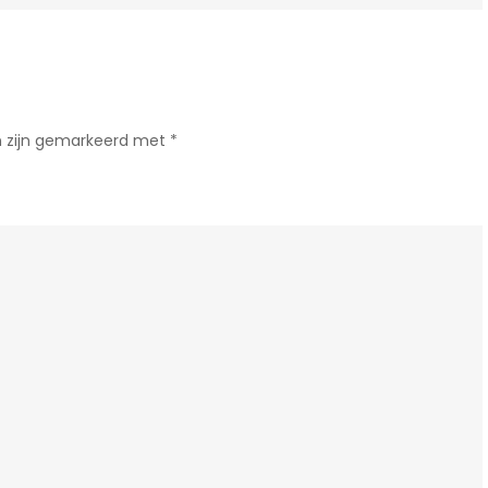
Lachwekkend
Verhaal
vol
Humor
n zijn gemarkeerd met
*