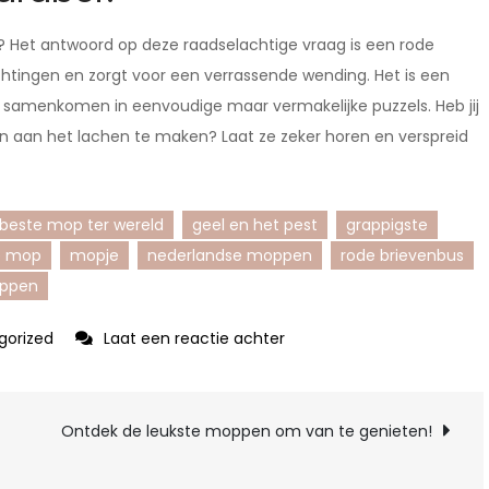
? Het antwoord op deze raadselachtige vraag is een rode
htingen en zorgt voor een verrassende wending. Het is een
 samenkomen in eenvoudige maar vermakelijke puzzels. Heb jij
n aan het lachen te maken? Laat ze zeker horen en verspreid
beste mop ter wereld
geel en het pest
grappigste
e mop
mopje
nederlandse moppen
rode brievenbus
appen
op
gorized
Laat een reactie achter
De
Leukste
Mop:
Ontdek de leukste moppen om van te genieten!
Een