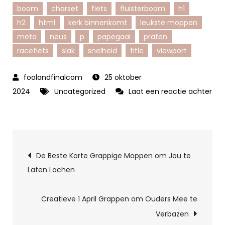
boom
charset
fiets
fluisterboom
h1
h2
html
kerk binnenkomt
leukste moppen
meta
neus
p
papegaai
praten
racefiets
slak
snelheid
title
viewport
25 oktober
2024
Uncategorized
Laat een reactie achter
op
De
leukste
Berichtnavigatie
moppen
De Beste Korte Grappige Moppen om Jou te
om
Laten Lachen
je
dag
Creatieve 1 April Grappen om Ouders Mee te
op
Verbazen
te