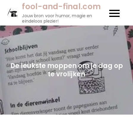
Naar
fool-and-final.com
de
Jouw bron voor humor, magie en
inhoud
eindeloos plezier!
gaan
De leukste moppen om je dag op
te vrolijken