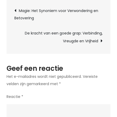
Berichtnavigatie
Magische
Magie: Het Synoniem voor Verwondering en
Wereld
Betovering
van
het
De kracht van een goede grap: Verbinding,
Ultieme
Vreugde en Vrijheid
Goochelboek
Geef een reactie
Het e-mailadres wordt niet gepubliceerd.
Vereiste
velden zijn gemarkeerd met
*
Reactie
*