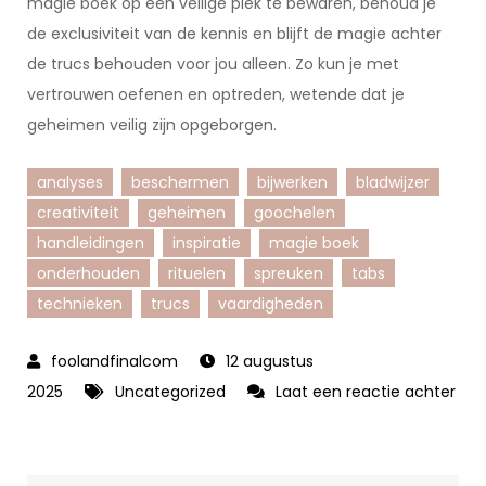
magie boek op een veilige plek te bewaren, behoud je
de exclusiviteit van de kennis en blijft de magie achter
de trucs behouden voor jou alleen. Zo kun je met
vertrouwen oefenen en optreden, wetende dat je
geheimen veilig zijn opgeborgen.
analyses
beschermen
bijwerken
bladwijzer
creativiteit
geheimen
goochelen
handleidingen
inspiratie
magie boek
onderhouden
rituelen
spreuken
tabs
technieken
trucs
vaardigheden
12 augustus
2025
Uncategorized
Laat een reactie achter
op
Ontdek
de