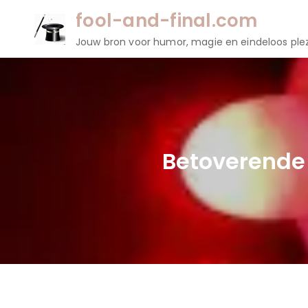
Naar
fool-and-final.com
de
Jouw bron voor humor, magie en eindeloos plez
inhoud
gaan
Betoverende 