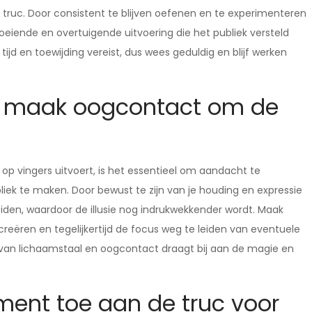
truc. Door consistent te blijven oefenen en te experimenteren
oeiende en overtuigende uitvoering die het publiek versteld
d en toewijding vereist, dus wees geduldig en blijf werken
en maak oogcontact om de
p vingers uitvoert, is het essentieel om aandacht te
ek te maken. Door bewust te zijn van je houding en expressie
eiden, waardoor de illusie nog indrukwekkender wordt. Maak
ëren en tegelijkertijd de focus weg te leiden van eventuele
 van lichaamstaal en oogcontact draagt bij aan de magie en
ment toe aan de truc voor