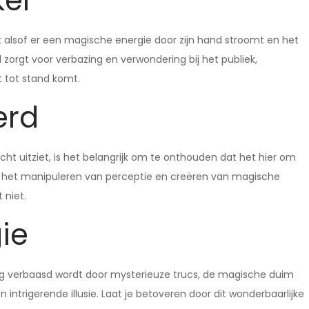
kel
het alsof er een magische energie door zijn hand stroomt en het
kel zorgt voor verbazing en verwondering bij het publiek,
t tot stand komt.
erd
cht uitziet, is het belangrijk om te onthouden dat het hier om
s in het manipuleren van perceptie en creëren van magische
 niet.
ie
g verbaasd wordt door mysterieuze trucs, de magische duim
en intrigerende illusie. Laat je betoveren door dit wonderbaarlijke