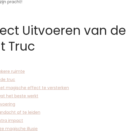
zijn pracht!
fect Uitvoeren van de
t Truc
nkere ruimte
 de truc
et magische effect te versterken
wat het beste werkt
tvoering
ndacht af te leiden
xtra impact
ze magische illusie