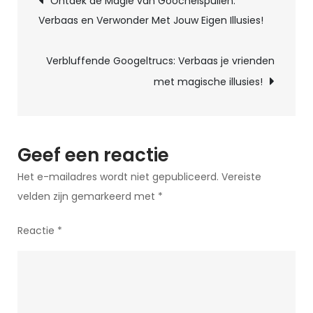
Ontdek de Magie van Goochelspullen:
met
Verbaas en Verwonder Met Jouw Eigen Illusies!
Makkelijke
Kaarttrucs
Verbluffende Googeltrucs: Verbaas je vrienden
met magische illusies!
Geef een reactie
Het e-mailadres wordt niet gepubliceerd.
Vereiste
velden zijn gemarkeerd met
*
Reactie
*