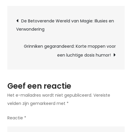
Magie
Berichtnavigatie
van
De Betoverende Wereld van Magie: Illusies en
Mentalisme:
Verwondering
Ontdek
de
Grinniken gegarandeerd: Korte moppen voor
Intrigerende
een luchtige dosis humor!
Wereld
van
Gedachtenlezen
en
Geef een reactie
Illusies
Het e-mailadres wordt niet gepubliceerd.
Vereiste
velden zijn gemarkeerd met
*
Reactie
*