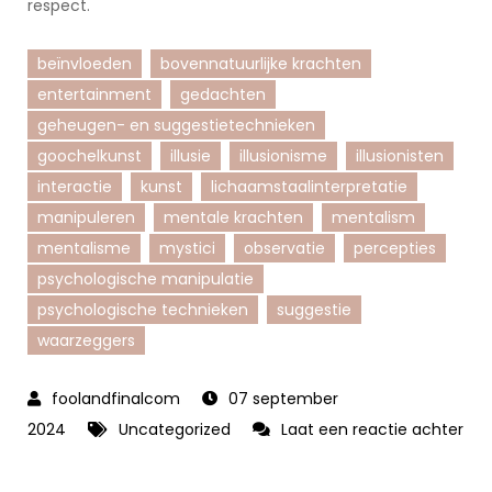
respect.
beïnvloeden
bovennatuurlijke krachten
entertainment
gedachten
geheugen- en suggestietechnieken
goochelkunst
illusie
illusionisme
illusionisten
interactie
kunst
lichaamstaalinterpretatie
manipuleren
mentale krachten
mentalism
mentalisme
mystici
observatie
percepties
psychologische manipulatie
psychologische technieken
suggestie
waarzeggers
07 september
2024
Uncategorized
Laat een reactie achter
op
De