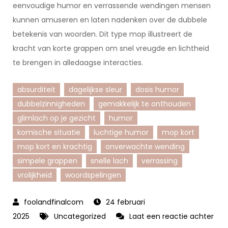
eenvoudige humor en verrassende wendingen mensen
kunnen amuseren en laten nadenken over de dubbele
betekenis van woorden. Dit type mop illustreert de
kracht van korte grappen om snel vreugde en lichtheid
te brengen in alledaagse interacties.
absurditeit
dagelijkse sleur
dosis humor
dubbelzinnigheden
gemakkelijk te onthouden
glimlach op je gezicht
humor
komische situatie
luchtige humor
mop kort
mop kort en krachtig
onverwachte wending
simpele grappen
snelle lach
verrassing
vrolijkheid
woordspelingen
24 februari
2025
Uncategorized
Laat een reactie achter