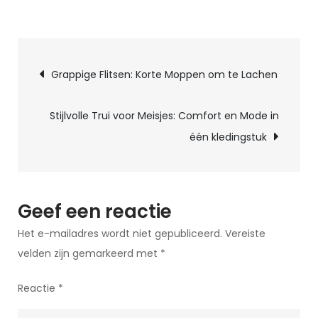
op
Grinniken
gegarandeerd:
Berichtnavigatie
Korte
Grappige Flitsen: Korte Moppen om te Lachen
moppen
voor
Stijlvolle Trui voor Meisjes: Comfort en Mode in
een
één kledingstuk
snelle
lach!
Geef een reactie
Het e-mailadres wordt niet gepubliceerd.
Vereiste
velden zijn gemarkeerd met
*
Reactie
*