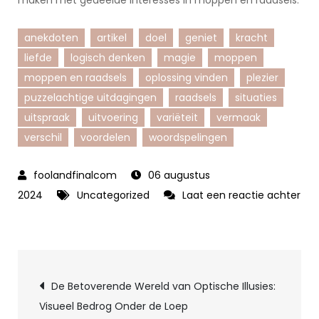
maken met gedeelde interesses in moppen en raadsels.
anekdoten
artikel
doel
geniet
kracht
liefde
logisch denken
magie
moppen
moppen en raadsels
oplossing vinden
plezier
puzzelachtige uitdagingen
raadsels
situaties
uitspraak
uitvoering
variëteit
vermaak
verschil
voordelen
woordspelingen
06 augustus
2024
Uncategorized
Laat een reactie achter
op
Ontdek
de
Berichtnavigatie
Magie
De Betoverende Wereld van Optische Illusies:
van
Visueel Bedrog Onder de Loep
Moppen