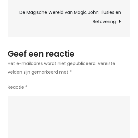
en
De Magische Wereld van Magic John: Illusies en
Raadsels:
Betovering
Een
Bron
van
Vermaak
Geef een reactie
en
Het e-mailadres wordt niet gepubliceerd.
Vereiste
Verbeelding
velden zijn gemarkeerd met
*
Reactie
*