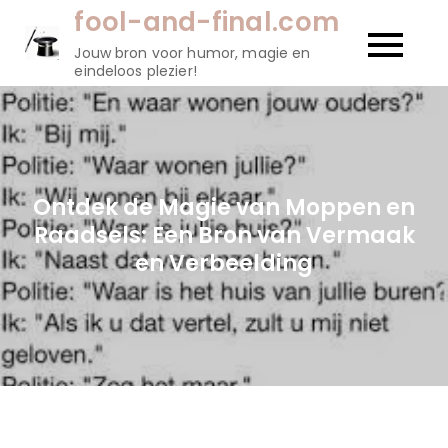
Naar
fool-and-final.com
de
Jouw bron voor humor, magie en
inhoud
eindeloos plezier!
gaan
Ontdek de Magie van Moppen en
Raadsels: Een Bron van Vermaak
en Verbeelding