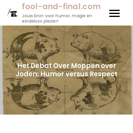
Naar
fool-and-final.com
de
Jouw bron voor humor, magie en
inhoud
eindeloos plezier!
gaan
Het Debat Over Moppen over
Joden: Humor versus Respect