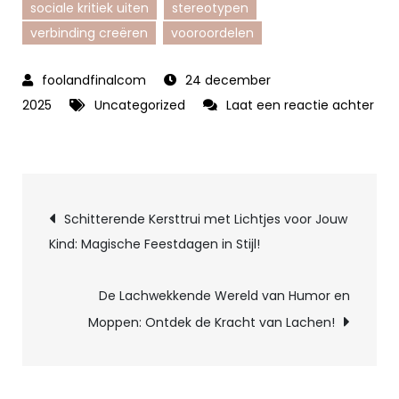
sociale kritiek uiten
stereotypen
verbinding creëren
vooroordelen
24 december
2025
Uncategorized
Laat een reactie achter
op
Het
Debat
Berichtnavigatie
Over
Schitterende Kersttrui met Lichtjes voor Jouw
Moppen
Kind: Magische Feestdagen in Stijl!
over
Joden:
De Lachwekkende Wereld van Humor en
Humor
Moppen: Ontdek de Kracht van Lachen!
versus
Respect