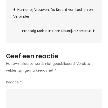
Berichtnavigatie
Over
Humor bij Vrouwen: De Kracht van Lachen en
Dieren:
Verbinden
Laat
je
Prachtig Meisje in Haar Kleurrijke Kersttrui
Lachen
met
Onze
Harige
Geef een reactie
Vrienden
Het e-mailadres wordt niet gepubliceerd.
Vereiste
velden zijn gemarkeerd met
*
Reactie
*