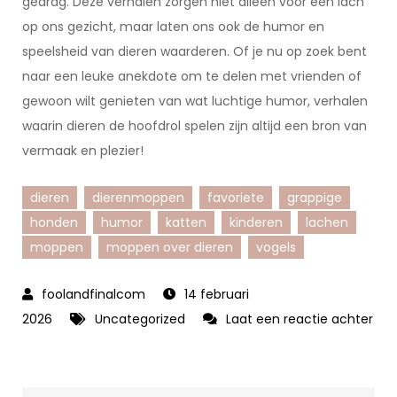
gedrag. Deze verhalen zorgen niet alleen voor een lach
op ons gezicht, maar laten ons ook de humor en
speelsheid van dieren waarderen. Of je nu op zoek bent
naar een leuke anekdote om te delen met vrienden of
gewoon wilt genieten van wat luchtige humor, verhalen
waarin dieren de hoofdrol spelen zijn altijd een bron van
vermaak en plezier!
dieren
dierenmoppen
favoriete
grappige
honden
humor
katten
kinderen
lachen
moppen
moppen over dieren
vogels
14 februari
2026
Uncategorized
Laat een reactie achter
op
Grappige
Moppen