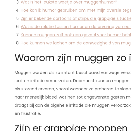
Wat is het leukste weetje over muggenhumor?
Hoe kan ik humor gebruiken om met mijn aversie t
Zijn er bekende cartoons of strips die grappige situa
Wat is de relatie tussen humor en de ervaring van e
Kunnen muggen zelf ook een gevoel voor humor he
Hoe kunnen we lachen om de aanwezigheid van muggen
Waarom zijn muggen zo ir
Muggen worden als zo irritant beschouwd vanwege versch
jeuk en irritatie veroorzaken. Daarnaast kunnen mugge
als storend ervaren, vooral wanneer ze proberen te sl
naar menselijk bloed, wat hen tot ongewenste gasten m
draagt bij aan de algehele irritatie die muggen veroor
en frustratie.
Zijn er grappige moppe