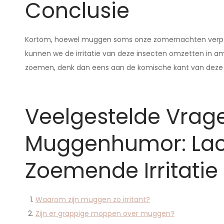
Conclusie
Kortom, hoewel muggen soms onze zomernachten verpes
kunnen we de irritatie van deze insecten omzetten in 
zoemen, denk dan eens aan de komische kant van deze k
Veelgestelde Vrag
Muggenhumor: La
Zoemende Irritatie
Waarom zijn muggen zo irritant?
Zijn er grappige moppen over muggen?