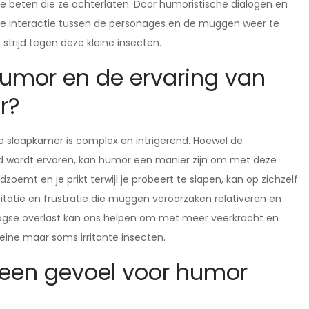
 beten die ze achterlaten. Door humoristische dialogen en
e interactie tussen de personages en de muggen weer te
trijd tegen deze kleine insecten.
 humor en de ervaring van
r?
e slaapkamer is complex en intrigerend. Hoewel de
d wordt ervaren, kan humor een manier zijn om met deze
oemt en je prikt terwijl je probeert te slapen, kan op zichzelf
ritatie en frustratie die muggen veroorzaken relativeren en
daagse overlast kan ons helpen om met meer veerkracht en
eine maar soms irritante insecten.
een gevoel voor humor