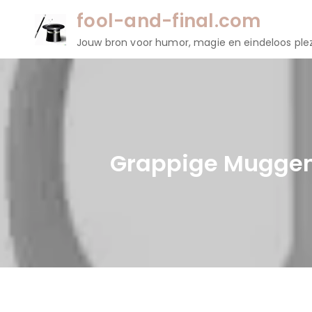
Naar
fool-and-final.com
de
Jouw bron voor humor, magie en eindeloos plez
inhoud
gaan
Grappige Muggen: 