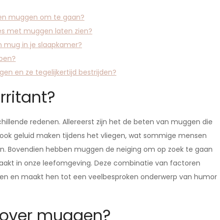
egen muggen om te gaan?
ties met muggen laten zien?
en mug in je slaapkamer?
bben?
 en ze tegelijkertijd bestrijden?
ritant?
illende redenen. Allereerst zijn het de beten van muggen die
n ook geluid maken tijdens het vliegen, wat sommige mensen
apen. Bovendien hebben muggen de neiging om op zoek te gaan
aakt in onze leefomgeving. Deze combinatie van factoren
zaken en maakt hen tot een veelbesproken onderwerp van humor
n over muggen?