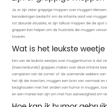
Ja, er zijn zeker grappige moppen over muggen! Mensen
benaderingen bedacht om de irritante aard van muggen
tot absurde situaties, er zijn talloze moppen die de sp
grappen kan helpen om de frustratie die muggen veroorz
toveren.
Wat is het leukste weet
Een van de leukste weetjes over muggenhumor is dat ze
(insectenkunde) grappen maken over deze irritante bees
vampieren van de zomer’ of ‘de zoemende wekkers van de
het rijk der insecten, muggen een bron van vermaak en sp
bezighouden met het vinden van humor in muggen, toont
en een manier kan zijn om met hun aanwezigheid om te
Hoe kan ik humor gebrui