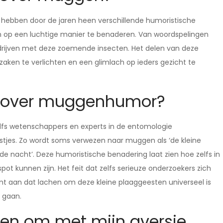
 hebben door de jaren heen verschillende humoristische
 op een luchtige manier te benaderen. Van woordspelingen
ot drijven met deze zoemende insecten. Het delen van deze
aken te verlichten en een glimlach op ieders gezicht te
je over muggenhumor?
lfs wetenschappers en experts in de entomologie
tjes. Zo wordt soms verwezen naar muggen als ‘de kleine
 nacht’. Deze humoristische benadering laat zien hoe zelfs in
ot kunnen zijn. Het feit dat zelfs serieuze onderzoekers zich
 aan dat lachen om deze kleine plaaggeesten universeel is
 gaan.
ken om met mijn aversie