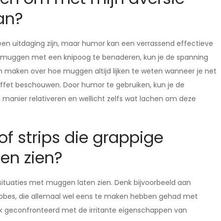
an?
 uitdaging zijn, maar humor kan een verrassend effectieve
t muggen met een knipoog te benaderen, kun je de spanning
nen maken over hoe muggen altijd lijken te weten wanneer je net
 buffet beschouwen. Door humor te gebruiken, kun je de
anier relativeren en wellicht zelfs wat lachen om deze
of strips die grappige
en zien?
e situaties met muggen laten zien. Denk bijvoorbeeld aan
 Hobbes, die allemaal wel eens te maken hebben gehad met
k geconfronteerd met de irritante eigenschappen van