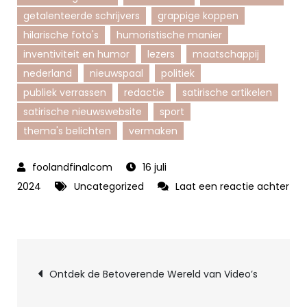
getalenteerde schrijvers
grappige koppen
hilarische foto's
humoristische manier
inventiviteit en humor
lezers
maatschappij
nederland
nieuwspaal
politiek
publiek verrassen
redactie
satirische artikelen
satirische nieuwswebsite
sport
thema's belichten
vermaken
16 juli
2024
Uncategorized
Laat een reactie achter
op
Humor
en
Berichtnavigatie
Satire:
Ontdek de Betoverende Wereld van Video’s
Ontdek
de