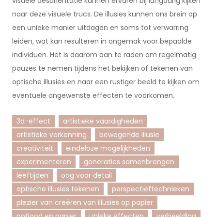
visuele desoriëntatie kunnen ervaren bij langdurig kijken
naar deze visuele trucs. De illusies kunnen ons brein op
een unieke manier uitdagen en soms tot verwarring
leiden, wat kan resulteren in ongemak voor bepaalde
individuen. Het is daarom aan te raden om regelmatig
pauzes te nemen tijdens het bekijken of tekenen van
optische illusies en naar een rustiger beeld te kijken om
eventuele ongewenste effecten te voorkomen.
3d-effect
artistieke vaardigheden
artistieke verkenning
bewegende illusie
creativiteit
eindeloze mogelijkheden
experimenteren
generaties samenbrengen
leeftijden
oog voor detail
optische illusies tekenen
perspectieftechnieken
plezier van creëren van illusies op papier
potlood en papier
unieke effecten
verbeelding