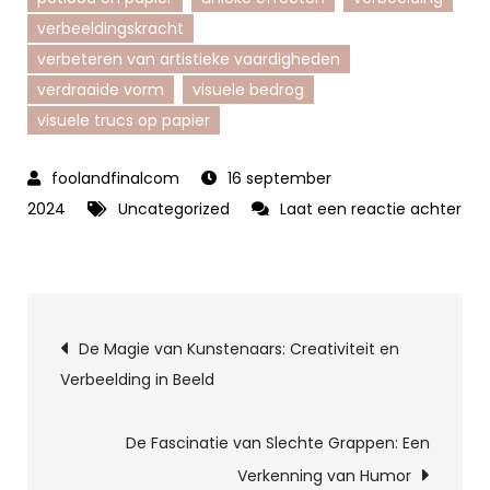
verbeeldingskracht
verbeteren van artistieke vaardigheden
verdraaide vorm
visuele bedrog
visuele trucs op papier
16 september
2024
Uncategorized
Laat een reactie achter
op
Creëer
Magie
Berichtnavigatie
op
De Magie van Kunstenaars: Creativiteit en
Papier:
Verbeelding in Beeld
Optische
Illusies
De Fascinatie van Slechte Grappen: Een
Tekenen
Verkenning van Humor