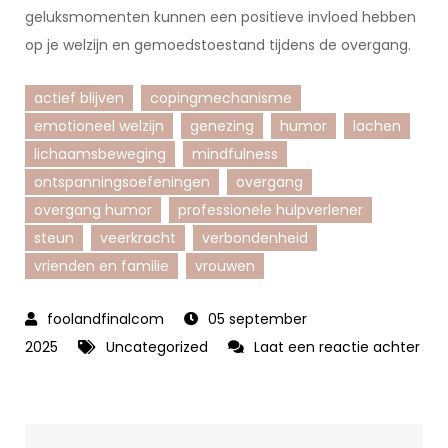
geluksmomenten kunnen een positieve invloed hebben
op je welzijn en gemoedstoestand tijdens de overgang.
actief blijven
copingmechanisme
emotioneel welzijn
genezing
humor
lachen
lichaamsbeweging
mindfulness
ontspanningsoefeningen
overgang
overgang humor
professionele hulpverlener
steun
veerkracht
verbondenheid
vrienden en familie
vrouwen
05 september
2025
Uncategorized
Laat een reactie achter
op
De
Kracht