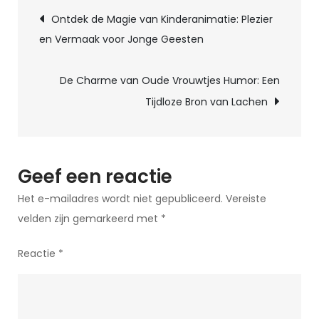
Berichtnavigatie
van
Ontdek de Magie van Kinderanimatie: Plezier
Humor
en Vermaak voor Jonge Geesten
tijdens
de
De Charme van Oude Vrouwtjes Humor: Een
Overgangsfase
Tijdloze Bron van Lachen
Geef een reactie
Het e-mailadres wordt niet gepubliceerd.
Vereiste
velden zijn gemarkeerd met
*
Reactie
*