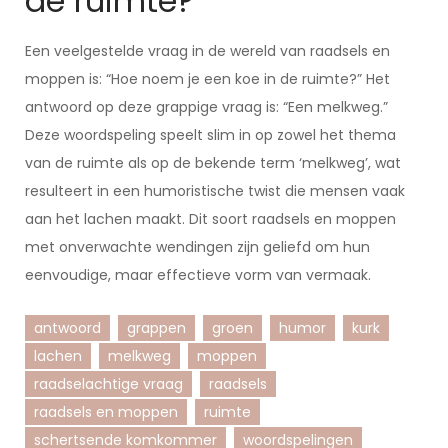
de ruimte?
Een veelgestelde vraag in de wereld van raadsels en
moppen is: “Hoe noem je een koe in de ruimte?” Het
antwoord op deze grappige vraag is: “Een melkweg.”
Deze woordspeling speelt slim in op zowel het thema
van de ruimte als op de bekende term ‘melkweg’, wat
resulteert in een humoristische twist die mensen vaak
aan het lachen maakt. Dit soort raadsels en moppen
met onverwachte wendingen zijn geliefd om hun
eenvoudige, maar effectieve vorm van vermaak.
antwoord
grappen
groen
humor
kurk
lachen
melkweg
moppen
raadselachtige vraag
raadsels
raadsels en moppen
ruimte
schertsende komkommer
woordspelingen