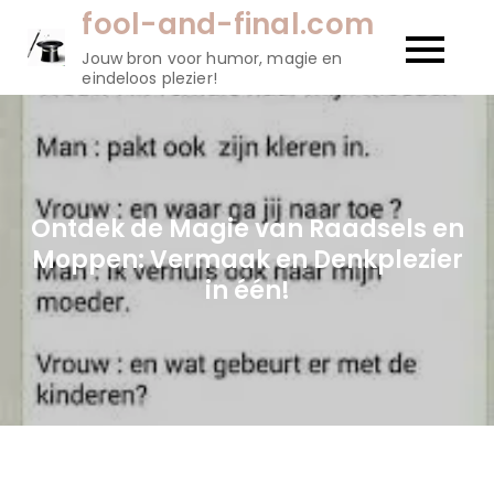
Naar
fool-and-final.com
de
Jouw bron voor humor, magie en
inhoud
eindeloos plezier!
gaan
Ontdek de Magie van Raadsels en
Moppen: Vermaak en Denkplezier
in één!