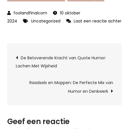
10 oktober
2024
Uncategorized
Laat een reactie achter
op
Ontdek
de
Berichtnavigatie
Magie
De Betoverende Kracht van Quote Humor:
van
Lachen Met Wijsheid
Raadsels
en
Raadsels en Moppen: De Perfecte Mix van
Moppen:
Humor en Denkwerk
Vermaak
en
Denkplezier
in
Geef een reactie
één!