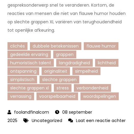
gespreksonderwerp snel te veranderen. Kortom, de
reacties van mensen die niet van flauwe humor houden
op slechte grappen XL variëren van terughoudendheid
tot openlijke afkeuring.
clichés
dubbele betekenissen
flauwe humor
gedeelde ervaring
grappen
humoristisch talent
langdradigheid
lichtheid
ontspanning
originaliteit
simpelheid
simplistisch
slechte grappen
slechte grappen xl
stress
verbondenheid
verrassing
voorspelbaarheid
woordspelingen
08 september
2025
Uncategorized
Laat een reactie achter
op