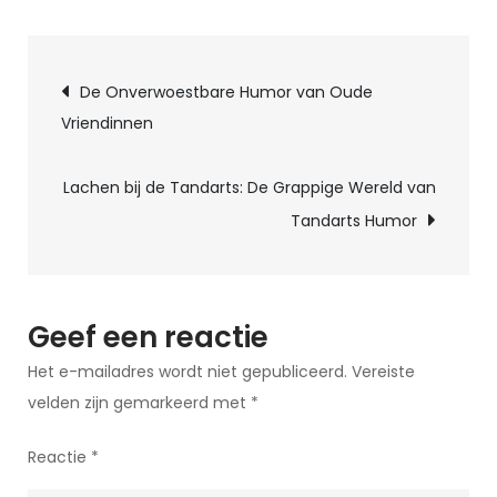
XL
Verzameling
Berichtnavigatie
Slechte
De Onverwoestbare Humor van Oude
Grappen:
Vriendinnen
Flauwe
Humor
Lachen bij de Tandarts: De Grappige Wereld van
in
Tandarts Humor
Overvloed
Geef een reactie
Het e-mailadres wordt niet gepubliceerd.
Vereiste
velden zijn gemarkeerd met
*
Reactie
*