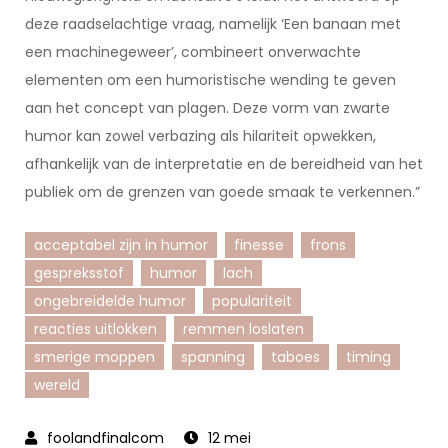
deze raadselachtige vraag, namelijk ‘Een banaan met
een machinegeweer’, combineert onverwachte
elementen om een humoristische wending te geven
aan het concept van plagen. Deze vorm van zwarte
humor kan zowel verbazing als hilariteit opwekken,
afhankelijk van de interpretatie en de bereidheid van het
publiek om de grenzen van goede smaak te verkennen.”
acceptabel zijn in humor
finesse
frons
gespreksstof
humor
lach
ongebreidelde humor
populariteit
reacties uitlokken
remmen loslaten
smerige moppen
spanning
taboes
timing
wereld
12 mei