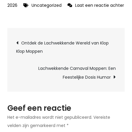
2026
Uncategorized
Laat een reactie achter
op
De
Duistere
Berichtnavigatie
Kunst
Ontdek de Lachwekkende Wereld van Klop
van
Klop Moppen
Smerige
Moppen:
Lachwekkende Carnaval Moppen: Een
Een
Feestelijke Dosis Humor
Lach
en
een
Frons
Geef een reactie
Het e-mailadres wordt niet gepubliceerd.
Vereiste
velden zijn gemarkeerd met
*