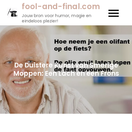
Naar
fool-and-final.com
de
Jouw bron voor humor, magie en
inhoud
eindeloos plezier!
gaan
De Duistere Kunst van Smerige
Moppen: Een Lach en een Frons