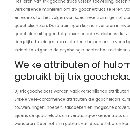
Het leren van trix goocheltrucs vereist toewijding, oefen
verschillende manieren om trix goocheltrucs te leren, va
en video’s tot het volgen van specifieke trainingen of
goochelscholen. Deze trainingen kunnen variëren in nive
goochelen uitleggen tot geavanceerde workshops die zic
dergelijke trainingen kan niet alleen helpen om je vaar
inzicht te krijgen in de psychologie achter het misleiden
Welke attributen of hul
gebruikt bij trix goochela
Bij trix goochelacts worden vaak verschillende attribute
Enkele veelvoorkomende attributen die goochelaars kunn
touwen, ringen, hoeden, zakdoeken en magische staven.
tijdens de goochelacts om verbazingwekkende trucs uit 
wonderen. Door het slim gebruik van deze attributen 