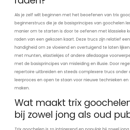
raden?
Als je zelf wilt beginnen met het beoefenen van trix go
beginnerstrucs die je de basisprincipes van goochelen l
manier om te starten is door te oefenen met klassieke ka
raden van een gekozen kaart. Deze trucs zijn relatief ee
handigheid om ze vloeiend en overtuigend te laten lijke
met munten, elastiekjes of andere alledaagse voorwerp
met de basisprincipes van misleiding en illusie. Door rege
repertoire uitbreiden en steeds complexere trucs onder de
leerproces en open te staan voor nieuwe technieken en 
maken.
Wat maakt trix goochelen
bij zowel jong als oud pub
Trix goochelen is zo intrigerend en populair bij zowel jo