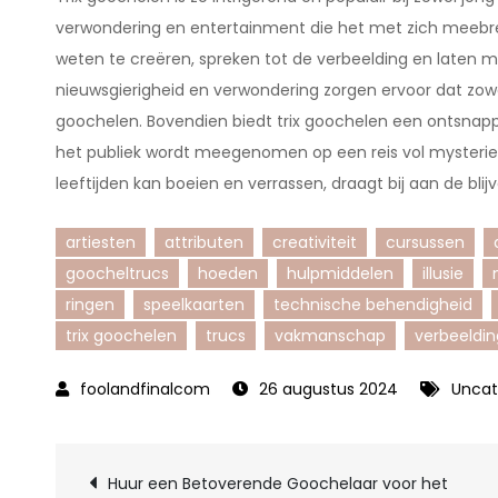
verwondering en entertainment die het met zich meebrengt
weten te creëren, spreken tot de verbeelding en laten 
nieuwsgierigheid en verwondering zorgen ervoor dat zowe
goochelen. Bovendien biedt trix goochelen een ontsnapp
het publiek wordt meegenomen op een reis vol mysterie 
leeftijden kan boeien en verrassen, draagt bij aan de bl
artiesten
attributen
creativiteit
cursussen
goocheltrucs
hoeden
hulpmiddelen
illusie
ringen
speelkaarten
technische behendigheid
trix goochelen
trucs
vakmanschap
verbeeldin
26 augustus 2024
Uncat
Berichtnavigatie
Huur een Betoverende Goochelaar voor het