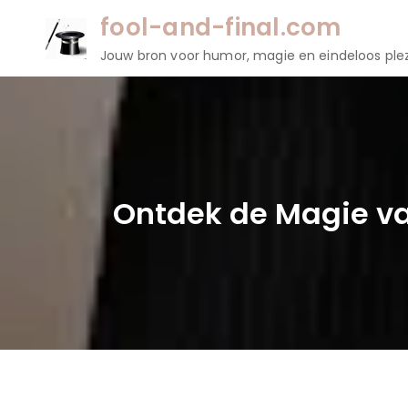
Naar
fool-and-final.com
de
Jouw bron voor humor, magie en eindeloos plez
inhoud
gaan
Ontdek de Magie va