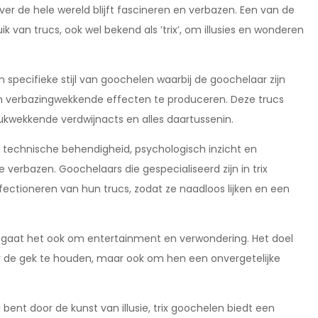
 de hele wereld blijft fascineren en verbazen. Een van de
 van trucs, ook wel bekend als ’trix’, om illusies en wonderen
en specifieke stijl van goochelen waarbij de goochelaar zijn
 en verbazingwekkende effecten te produceren. Deze trucs
rukwekkende verdwijnacts en alles daartussenin.
n technische behendigheid, psychologisch inzicht en
e verbazen. Goochelaars die gespecialiseerd zijn in trix
fectioneren van hun trucs, zodat ze naadloos lijken en een
s, gaat het ook om entertainment en verwondering. Het doel
oor de gek te houden, maar ook om hen een onvergetelijke
ent door de kunst van illusie, trix goochelen biedt een