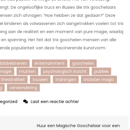
. De ongelooflijke trucs en illusies die trix goochelaars
mensen zich afvragen: “Hoe hebben ze dat gedaan?” Deze
l kinderen als volwassenen zich aangetrokken voelen tot trix
ing aan de realiteit en een moment van pure magie, waarbij
en spanning. Het feit dat trix goochelen mensen van alle
ijvende populariteit van deze fascinerende kunstvorm.
dobbelstenen
entertainment
goochelen
magie
munten
psychologisch inzicht
publiek
theatraliteit
touwen
trainingen
trickster magic
g
verwondering
op
egorized
Laat een reactie achter
Ontdek
de
Huur een Magische Goochelaar voor een
Magie