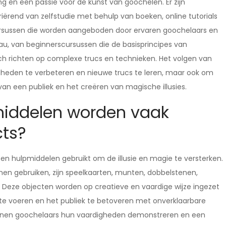
ing en een passie voor de kunst van goochelen. Er zijn
riërend van zelfstudie met behulp van boeken, online tutorials
 cursussen die worden aangeboden door ervaren goochelaars en
au, van beginnerscursussen die de basisprincipes van
h richten op complexe trucs en technieken. Het volgen van
digheden te verbeteren en nieuwe trucs te leren, maar ook om
 van een publiek en het creëren van magische illusies.
pmiddelen worden vaak
cts?
n en hulpmiddelen gebruikt om de illusie en magie te versterken.
en gebruiken, zijn speelkaarten, munten, dobbelstenen,
 Deze objecten worden op creatieve en vaardige wijze ingezet
te voeren en het publiek te betoveren met onverklaarbare
kunnen goochelaars hun vaardigheden demonstreren en een