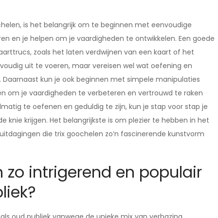
ochelen, is het belangrijk om te beginnen met eenvoudige
eren en je helpen om je vaardigheden te ontwikkelen. Een goede
arttrucs, zoals het laten verdwijnen van een kaart of het
nvoudig uit te voeren, maar vereisen wel wat oefening en
n. Daarnaast kun je ook beginnen met simpele manipulaties
en om je vaardigheden te verbeteren en vertrouwd te raken
lmatig te oefenen en geduldig te zijn, kun je stap voor stap je
 knie krijgen. Het belangrijkste is om plezier te hebben in het
uitdagingen die trix goochelen zo’n fascinerende kunstvorm
 zo intrigerend en populair
liek?
ng als oud publiek vanwege de unieke mix van verbazing,