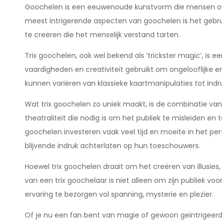
Goochelen is een eeuwenoude kunstvorm die mensen over
meest intrigerende aspecten van goochelen is het gebruik
te creëren die het menselijk verstand tarten.
Trix goochelen, ook wel bekend als ’trickster magic’, is e
vaardigheden en creativiteit gebruikt om ongelooflijke
kunnen variëren van klassieke kaartmanipulaties tot ind
Wat trix goochelen zo uniek maakt, is de combinatie va
theatraliteit die nodig is om het publiek te misleiden en t
goochelen investeren vaak veel tijd en moeite in het per
blijvende indruk achterlaten op hun toeschouwers.
Hoewel trix goochelen draait om het creëren van illusie
van een trix goochelaar is niet alleen om zijn publiek v
ervaring te bezorgen vol spanning, mysterie en plezier.
Of je nu een fan bent van magie of gewoon geïntrigeerd b