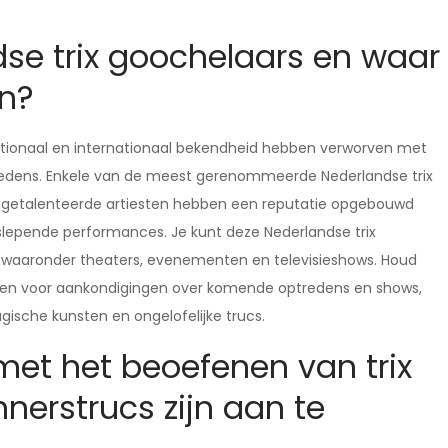
dse trix goochelaars en waar
en?
 nationaal en internationaal bekendheid hebben verworven met
edens. Enkele van de meest gerenommeerde Nederlandse trix
ze getalenteerde artiesten hebben een reputatie opgebouwd
eslepende performances. Je kunt deze Nederlandse trix
s, waaronder theaters, evenementen en televisieshows. Houd
gaten voor aankondigingen over komende optredens en shows,
agische kunsten en ongelofelijke trucs.
met het beoefenen van trix
nerstrucs zijn aan te