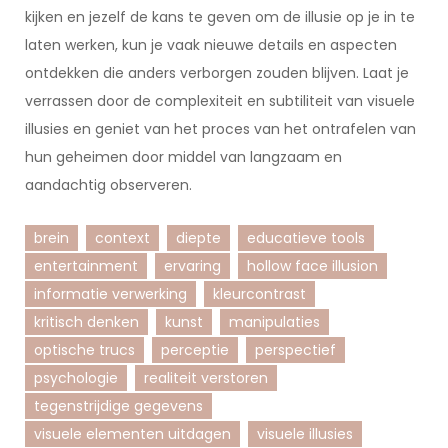
kijken en jezelf de kans te geven om de illusie op je in te
laten werken, kun je vaak nieuwe details en aspecten
ontdekken die anders verborgen zouden blijven. Laat je
verrassen door de complexiteit en subtiliteit van visuele
illusies en geniet van het proces van het ontrafelen van
hun geheimen door middel van langzaam en
aandachtig observeren.
brein
context
diepte
educatieve tools
entertainment
ervaring
hollow face illusion
informatie verwerking
kleurcontrast
kritisch denken
kunst
manipulaties
optische trucs
perceptie
perspectief
psychologie
realiteit verstoren
tegenstrijdige gegevens
visuele elementen uitdagen
visuele illusies