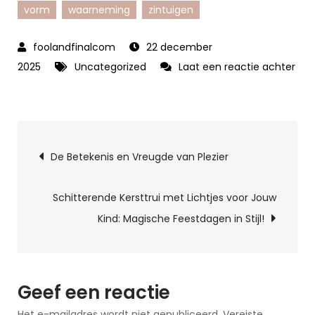
vorm
waarneming
zintuigen
22 december
2025
Uncategorized
Laat een reactie achter
op
Verbluffende
Visuele
Berichtnavigatie
Illusies:
De Betekenis en Vreugde van Plezier
De
Magie
Schitterende Kersttrui met Lichtjes voor Jouw
van
Kind: Magische Feestdagen in Stijl!
Optische
Trucs
Geef een reactie
Het e-mailadres wordt niet gepubliceerd.
Vereiste