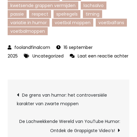
kwetsende grappen vermijden
lachsalvo
passie
respect
spelregels
timing
variatie in humor
voetbal moppen
voetbalfans
voetbalmoppen
16 september
2025
Uncategorized
Laat een reactie achter
op
Grappige
Voetbalmoppen
Berichtnavigatie
om
De grens van humor: het controversiële
je
karakter van zwarte moppen
Dag
Op
De Lachwekkende Wereld van YouTube Humor:
te
Ontdek de Grappigste Video’s!
Vrolijken