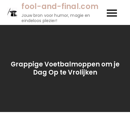
Naar
fool-and-final.com
de
Jouw bron voor humor, magie en
inhoud
eindeloos plezier!
gaan
Grappige Voetbalmoppen om je
Dag Op te Vrolijken