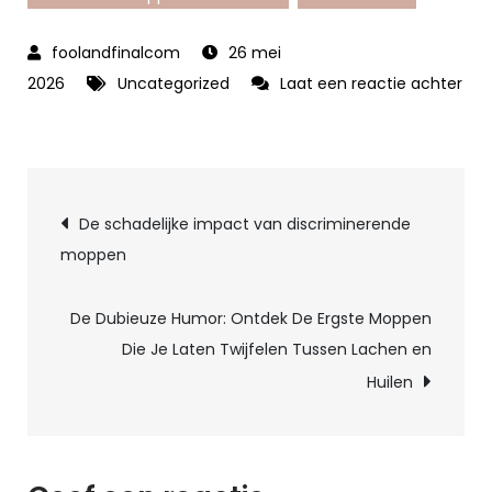
26 mei
2026
Uncategorized
Laat een reactie achter
op
Ontdek
de
Berichtnavigatie
Humor:
De schadelijke impact van discriminerende
Volwassen
moppen
Moppen
en
De Dubieuze Humor: Ontdek De Ergste Moppen
Raadsels
Die Je Laten Twijfelen Tussen Lachen en
voor
Huilen
een
Lach
en
Denkplezier