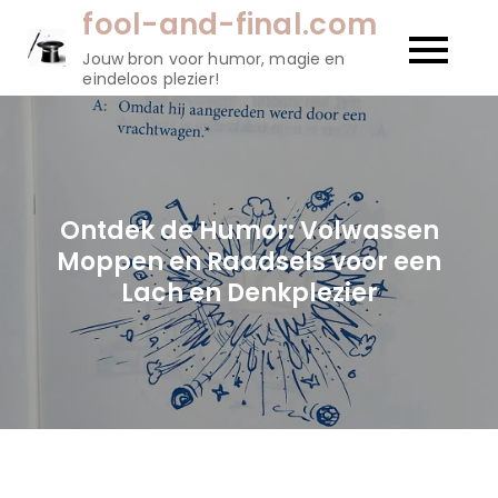
Naar
fool-and-final.com
de
Jouw bron voor humor, magie en
inhoud
eindeloos plezier!
gaan
Ontdek de Humor: Volwassen
Moppen en Raadsels voor een
Lach en Denkplezier