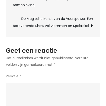
een
Samenleving
illustrator:
wat
De Magische Kunst van de Vuurspuwer: Een
doet
Betoverende Show vol Vlammen en Spektakel
een
illustrator
precies?
Geef een reactie
Het e-mailadres wordt niet gepubliceerd.
Vereiste
velden zijn gemarkeerd met
*
Reactie
*