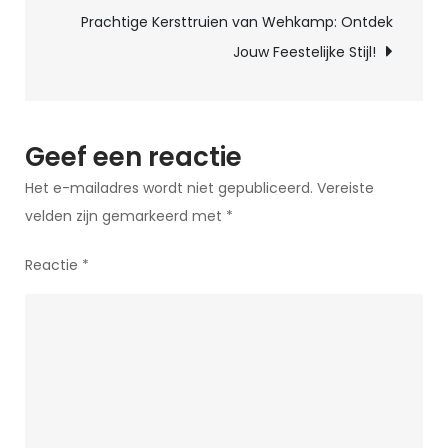
organiseren:
Prachtige Kersttruien van Wehkamp: Ontdek
Tips
Jouw Feestelijke Stijl!
en
richtlijnen
Geef een reactie
Het e-mailadres wordt niet gepubliceerd.
Vereiste
velden zijn gemarkeerd met
*
Reactie
*