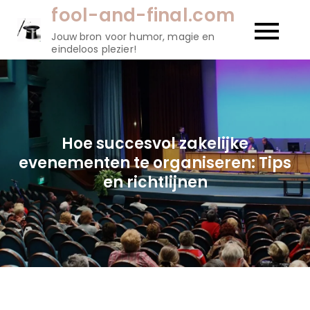
Naar
fool-and-final.com
de
Jouw bron voor humor, magie en
inhoud
eindeloos plezier!
gaan
Hoe succesvol zakelijke
evenementen te organiseren: Tips
en richtlijnen