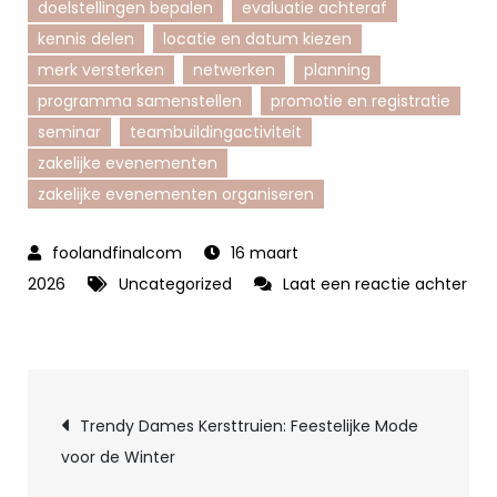
doelstellingen bepalen
evaluatie achteraf
kennis delen
locatie en datum kiezen
merk versterken
netwerken
planning
programma samenstellen
promotie en registratie
seminar
teambuildingactiviteit
zakelijke evenementen
zakelijke evenementen organiseren
16 maart
2026
Uncategorized
Laat een reactie achter
op
Hoe
succesvol
Berichtnavigatie
zakelijke
Trendy Dames Kersttruien: Feestelijke Mode
evenementen
voor de Winter
te