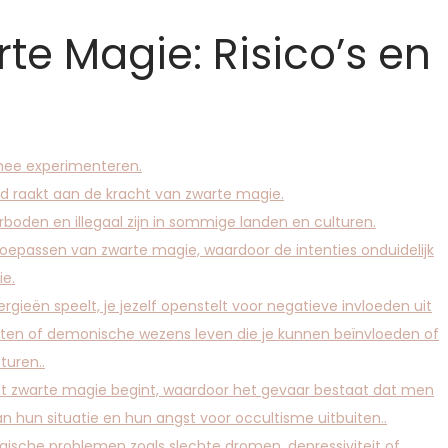
te Magie: Risico’s en
rmee experimenteren.
fd raakt aan de kracht van zwarte magie.
boden en illegaal zijn in sommige landen en culturen.
 toepassen van zwarte magie, waardoor de intenties onduidelijk
ie.
ieën speelt, je jezelf openstelt voor negatieve invloeden uit
eiten of demonische wezens leven die je kunnen beïnvloeden of
turen..
t zwarte magie begint, waardoor het gevaar bestaat dat men
n hun situatie en hun angst voor occultisme uitbuiten..
gische problemen zoals slechte dromen, depressiviteit of