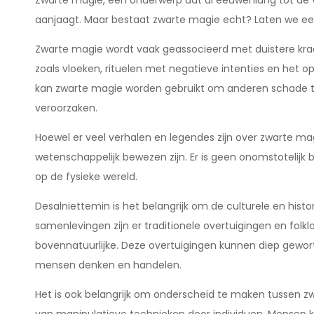
Zwarte magie, een onderwerp dat al eeuwenlang tot de v
aanjaagt. Maar bestaat zwarte magie echt? Laten we ee
Zwarte magie wordt vaak geassocieerd met duistere kra
zoals vloeken, rituelen met negatieve intenties en het
kan zwarte magie worden gebruikt om anderen schade to
veroorzaken.
Hoewel er veel verhalen en legendes zijn over zwarte magi
wetenschappelijk bewezen zijn. Er is geen onomstotelijk 
op de fysieke wereld.
Desalniettemin is het belangrijk om de culturele en histo
samenlevingen zijn er traditionele overtuigingen en fol
bovennatuurlijke. Deze overtuigingen kunnen diep gewort
mensen denken en handelen.
Het is ook belangrijk om onderscheid te maken tussen z