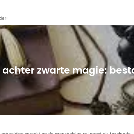
ier!
achter zwarte magie: best