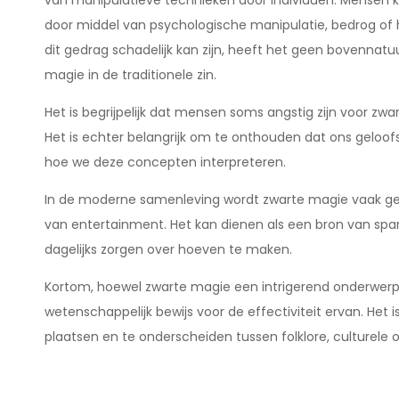
van manipulatieve technieken door individuen. Mensen 
door middel van psychologische manipulatie, bedrog of
dit gedrag schadelijk kan zijn, heeft het geen bovennatu
magie in de traditionele zin.
Het is begrijpelijk dat mensen soms angstig zijn voor z
Het is echter belangrijk om te onthouden dat ons geloo
hoe we deze concepten interpreteren.
In de moderne samenleving wordt zwarte magie vaak gezi
van entertainment. Het kan dienen als een bron van span
dagelijks zorgen over hoeven te maken.
Kortom, hoewel zwarte magie een intrigerend onderwerp i
wetenschappelijk bewijs voor de effectiviteit ervan. Het 
plaatsen en te onderscheiden tussen folklore, culturele 