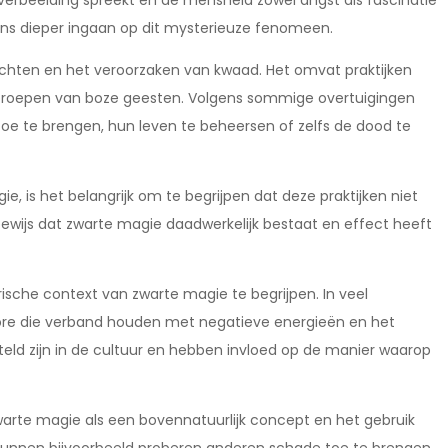
erbeelding spreekt en de mensheid zowel angst als fascinatie
ns dieper ingaan op dit mysterieuze fenomeen.
chten en het veroorzaken van kwaad. Het omvat praktijken
 oproepen van boze geesten. Volgens sommige overtuigingen
e te brengen, hun leven te beheersen of zelfs de dood te
e, is het belangrijk om te begrijpen dat deze praktijken niet
bewijs dat zwarte magie daadwerkelijk bestaat en effect heeft
rische context van zwarte magie te begrijpen. In veel
klore die verband houden met negatieve energieën en het
eld zijn in de cultuur en hebben invloed op de manier waarop
warte magie als een bovennatuurlijk concept en het gebruik