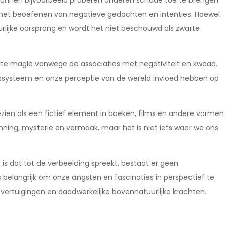
kunnen bijvoorbeeld proberen anderen schade toe te brengen
 het beoefenen van negatieve gedachten en intenties. Hoewel
urlijke oorsprong en wordt het niet beschouwd als zwarte
warte magie vanwege de associaties met negativiteit en kwaad.
fssysteem en onze perceptie van de wereld invloed hebben op
en als een fictief element in boeken, films en andere vormen
ning, mysterie en vermaak, maar het is niet iets waar we ons
s dat tot de verbeelding spreekt, bestaat er geen
is belangrijk om onze angsten en fascinaties in perspectief te
overtuigingen en daadwerkelijke bovennatuurlijke krachten.