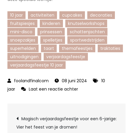
10 jaar
activiteiten
cupcakes
decoraties
fruitspiesjes
kinderen
knutselworkshops
mini-disco
prinsessen
schattenjachten
snoepzakjes
spelletjes
sportwedstrijden
superhelden
taart
themafeestjes
traktaties
uitnodigingen
verjaardagsfeestje
verjaardagsfeestje 10 jaar
08 juni 2024
10
op
jaar
Laat een reactie achter
Feestelijke
viering:
Berichtnavigatie
Verjaardagsfeestje
Magisch verjaardagsfeestje voor een 6-jarige:
voor
Vier het feest van je dromen!
10