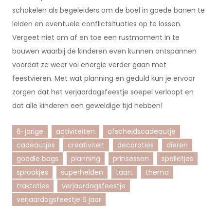
schakelen als begeleiders om de boel in goede banen te
leiden en eventuele conflictsituaties op te lossen.
Vergeet niet om af en toe een rustmoment in te
bouwen waarbij de kinderen even kunnen ontspannen
voordat ze weer vol energie verder gaan met
feestvieren. Met wat planning en geduld kun je ervoor
zorgen dat het verjaardagsfeestje soepel verloopt en
dat alle kinderen een geweldige tijd hebben!
6-jarige
activiteiten
afscheidscadeautje
cadeautjes
creativiteit
decoraties
dieren
goodie bags
planning
prinsessen
spelletjes
sprookjes
superhelden
taart
thema
traktaties
verjaardagsfeestje
verjaardagsfeestje 6 jaar