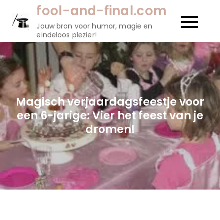
Naar
fool-and-final.com
de
Jouw bron voor humor, magie en
inhoud
eindeloos plezier!
gaan
Magisch verjaardagsfeestje voor
een 6-jarige: Vier het feest van je
dromen!