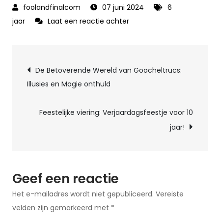
07 juni 2024
6
op
jaar
Laat een reactie achter
Magisch
verjaardagsfeestje
Berichtnavigatie
voor
De Betoverende Wereld van Goocheltrucs:
een
Illusies en Magie onthuld
6-
jarige:
Feestelijke viering: Verjaardagsfeestje voor 10
Vier
jaar!
het
feest
van
je
Geef een reactie
dromen!
Het e-mailadres wordt niet gepubliceerd.
Vereiste
velden zijn gemarkeerd met
*