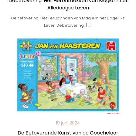
Debetovering: Het Herontdekken van Magie in het
Alledaagse Leven
Debetovering: Het Terugvinden van Magie in het Dagelijks
Leven Debetovering, […]
19 juni 2024
De Betoverende Kunst van de Goochelaar