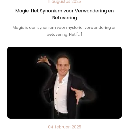
11 augustus 2025
Magie: Het Synoniem voor Verwondering en
Betovering
Magie is een synoniem voor mysterie, verwondering en
betovering. Het […]
04 februari 2025