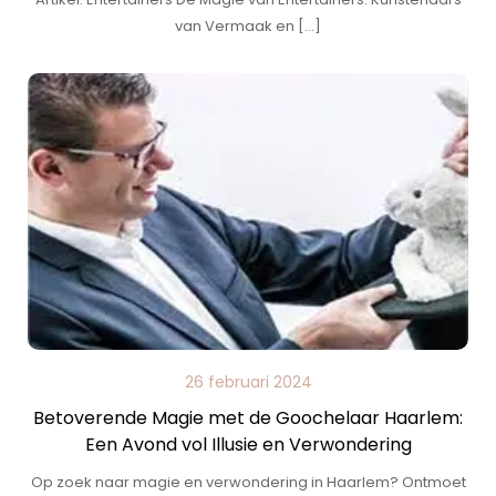
van Vermaak en […]
26 februari 2024
Betoverende Magie met de Goochelaar Haarlem:
Een Avond vol Illusie en Verwondering
Op zoek naar magie en verwondering in Haarlem? Ontmoet