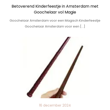
Betoverend Kinderfeestje in Amsterdam met
Goochelaar vol Magie
Goochelaar Amsterdam voor een Magisch Kinderfeestje
Goochelaar Amsterdam voor een […]
16 december 2024