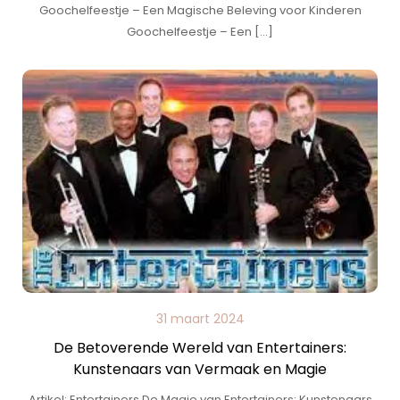
Goochelfeestje – Een Magische Beleving voor Kinderen
Goochelfeestje – Een […]
31 maart 2024
De Betoverende Wereld van Entertainers:
Kunstenaars van Vermaak en Magie
Artikel: Entertainers De Magie van Entertainers: Kunstenaars