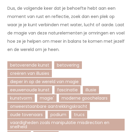
Dus, de volgende keer dat je behoefte hebt aan een
moment van rust en reflectie, zoek dan een plek op
waar je je kunt verbinden met water, lucht of aarde. Laat
de magie van deze naturelementen je omringen en voel
hoe ze je helpen om meer in balans te komen met jezelf
en de wereld om je heen.
betoverende kunst
betovering
creëren van illusies
dieper in op de wereld van magie
eeuwenoude kunst
fascinatie
illusie
kunstvorm
magie'
moderne goochelaars
onweerstaanbare aantrekkingskracht
oude tovenaars
podium
trucs
vaardigheden zoals manipulatie misdirection en
snelheid