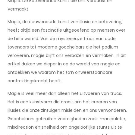
Magie: De Betoverende Kunst die ons Verbaast en
Vermaakt
Magie, de eeuwenoude kunst van illusie en betovering,
heeft altijd een fascinatie uitgeoefend op mensen over
de hele wereld. Van de mysterieuze trucs van oude
tovenaars tot moderne goochelaars die het podium
veroveren, magie blijft ons verbazen en vermaken. In dit
artikel duiken we dieper in op de wereld van magie en
ontdekken we waarom het zo’n onweerstaanbare
aantrekkingskracht heeft.
Magie is veel meer dan alleen het uitvoeren van trucs.
Het is een kunstvorm die draait om het creëren van
illusies die onze zintuigen misleiden en ons verwonderen.
Goochelaars gebruiken vaardigheden zoals manipulatie,
misdirection en snelheid om ongelooflijke stunts uit te