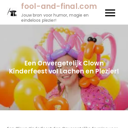
Naar
fool-and-final.com
de
Jouw bron voor humor, magie en
inhoud
eindeloos plezier!
gaan
Een Onvergetelijk Clown
Kinderfeest vol Lachen en Plezier!