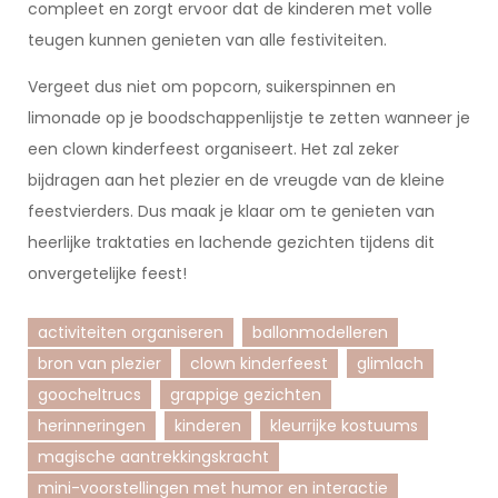
compleet en zorgt ervoor dat de kinderen met volle
teugen kunnen genieten van alle festiviteiten.
Vergeet dus niet om popcorn, suikerspinnen en
limonade op je boodschappenlijstje te zetten wanneer je
een clown kinderfeest organiseert. Het zal zeker
bijdragen aan het plezier en de vreugde van de kleine
feestvierders. Dus maak je klaar om te genieten van
heerlijke traktaties en lachende gezichten tijdens dit
onvergetelijke feest!
activiteiten organiseren
ballonmodelleren
bron van plezier
clown kinderfeest
glimlach
goocheltrucs
grappige gezichten
herinneringen
kinderen
kleurrijke kostuums
magische aantrekkingskracht
mini-voorstellingen met humor en interactie