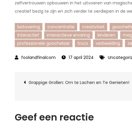
zelfvertrouwen opbouwen in het uitvoeren van magische
creatief bezig te zijn en zich verder te verdiepen in de we
betovering
concentratie
creativiteit
goochelf
interactief
interactieve ervaring
kinderen
mag
professionele goochelaar
trucs
verbeelding
ze
17 april 2024
Uncategori
Berichtnavigatie
Grappige Grollen: Om te Lachen en Te Genieten!
Geef een reactie