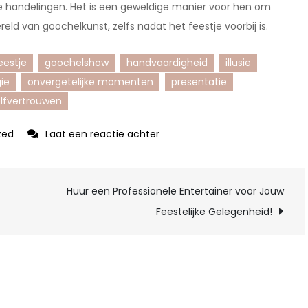
 handelingen. Het is een geweldige manier voor hen om
reld van goochelkunst, zelfs nadat het feestje voorbij is.
eestje
goochelshow
handvaardigheid
illusie
ie
onvergetelijke momenten
presentatie
lfvertrouwen
op
zed
Laat een reactie achter
Betoverende
Magie:
Huur een Professionele Entertainer voor Jouw
Het
Ultieme
Feestelijke Gelegenheid!
Goochelfeestje
voor
Kinderen!