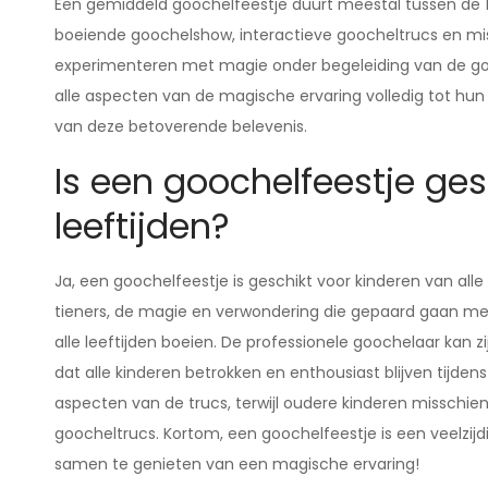
Een gemiddeld goochelfeestje duurt meestal tussen de 1,5
boeiende goochelshow, interactieve goocheltrucs en miss
experimenteren met magie onder begeleiding van de gooche
alle aspecten van de magische ervaring volledig tot h
van deze betoverende belevenis.
Is een goochelfeestje ges
leeftijden?
Ja, een goochelfeestje is geschikt voor kinderen van alle
tieners, de magie en verwondering die gepaard gaan met
alle leeftijden boeien. De professionele goochelaar kan 
dat alle kinderen betrokken en enthousiast blijven tijden
aspecten van de trucs, terwijl oudere kinderen misschie
goocheltrucs. Kortom, een goochelfeestje is een veelzijd
samen te genieten van een magische ervaring!