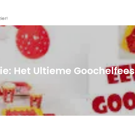
ier!
e: Het Ultieme Goochelfeest