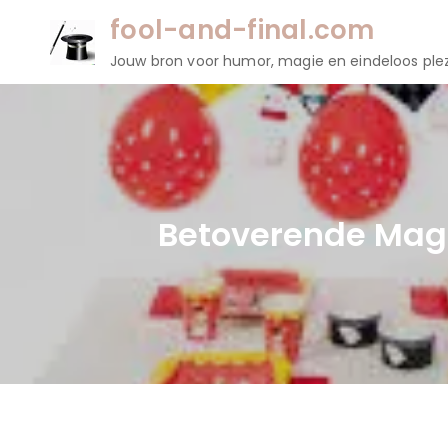
Naar
fool-and-final.com
de
Jouw bron voor humor, magie en eindeloos plez
inhoud
gaan
Betoverende Magi