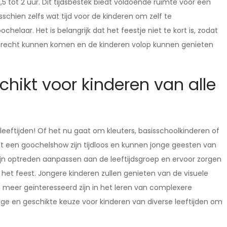
 tot 2 uur. Dit tijdsbestek biedt voldoende ruimte voor een
chien zelfs wat tijd voor de kinderen om zelf te
laar. Het is belangrijk dat het feestje niet te kort is, zodat
un recht kunnen komen en de kinderen volop kunnen genieten
chikt voor kinderen van alle
 leeftijden! Of het nu gaat om kleuters, basisschoolkinderen of
 een goochelshow zijn tijdloos en kunnen jonge geesten van
zijn optreden aanpassen aan de leeftijdsgroep en ervoor zorgen
s het feest. Jongere kinderen zullen genieten van de visuele
n meer geïnteresseerd zijn in het leren van complexere
ige en geschikte keuze voor kinderen van diverse leeftijden om