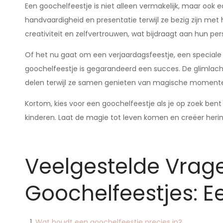
Een goochelfeestje is niet alleen vermakelijk, maar ook 
handvaardigheid en presentatie terwijl ze bezig zijn met
creativiteit en zelfvertrouwen, wat bijdraagt aan hun pers
Of het nu gaat om een verjaardagsfeestje, een special
goochelfeestje is gegarandeerd een succes. De glimlac
delen terwijl ze samen genieten van magische momenten,
Kortom, kies voor een goochelfeestje als je op zoek bent
kinderen. Laat de magie tot leven komen en creëer herinn
Veelgestelde Vrag
Goochelfeestjes: E
Wat houdt een goochelfeestje precies in?