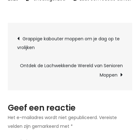
op
Grappige
Korte
Berichtnavigatie
Domme
Grappige kabouter moppen om je dag op te
Moppen
vrolijken
Ontdek de Lachwekkende Wereld van Senioren
Moppen
Geef een reactie
Het e-mailadres wordt niet gepubliceerd.
Vereiste
velden zijn gemarkeerd met
*