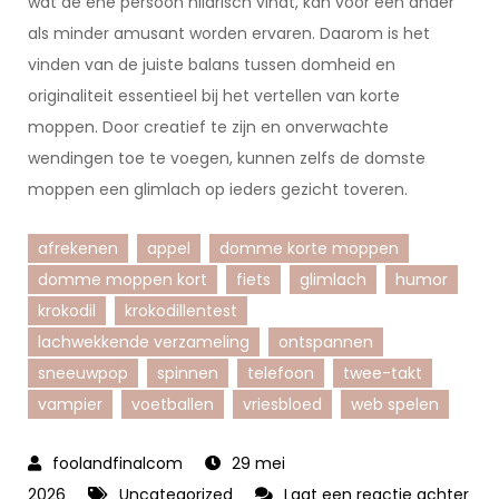
wat de ene persoon hilarisch vindt, kan voor een ander
als minder amusant worden ervaren. Daarom is het
vinden van de juiste balans tussen domheid en
originaliteit essentieel bij het vertellen van korte
moppen. Door creatief te zijn en onverwachte
wendingen toe te voegen, kunnen zelfs de domste
moppen een glimlach op ieders gezicht toveren.
afrekenen
appel
domme korte moppen
domme moppen kort
fiets
glimlach
humor
krokodil
krokodillentest
lachwekkende verzameling
ontspannen
sneeuwpop
spinnen
telefoon
twee-takt
vampier
voetballen
vriesbloed
web spelen
29 mei
2026
Uncategorized
Laat een reactie achter