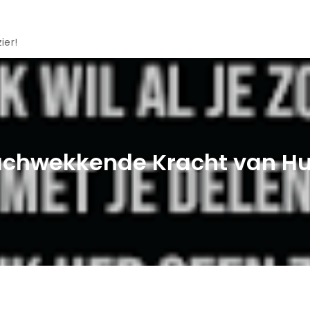
ier!
achwekkende Kracht van Hum