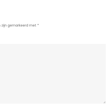
van
Humor
in
het
n zijn gemarkeerd met
*
Huwelijk