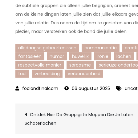
de subtiele grappen die alleen jullie begrijpen, creëert
om de kleine dingen laten jullie zien dat jullie elkaars g
van jullie relatie. Dus neem de tijd om te genieten van 
plezier, maar versterken ook de band die jullie delen.
alledaagse gebeurtenissen
communicatie
creati
fantasieën
humor
huwelijk
ironie
lachen
respectvolle manier
sarcasme
serieuze onderto
taal
verbeelding
verbondenheid
06 augustus 2025
Uncat
Berichtnavigatie
Ontdek Hier De Grappigste Moppen Die Je Laten
Schaterlachen