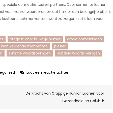
 een speciale connectie tussen partners. Door samen te lachen
evoel voor humor waarderen en dat humor een belangrijke pijler is
die kostbare lachmomenten, want ze zorgen niet alleen voor
ef
droge humor huwelijk humor
droge opmerkingen
lachwekkende momenten
plezier
on
slimme woordspelingen
subtiele woordspelingen
op
egorized
Laat een reactie achter
Droge
Humor:
De Kracht van Grappige Humor: Lachen voor
De
Lachwekkende
Gezondheid en Geluk
Kracht