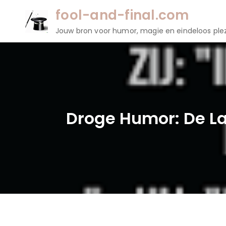
Naar
fool-and-final.com
de
Jouw bron voor humor, magie en eindeloos plez
inhoud
gaan
Droge Humor: De L