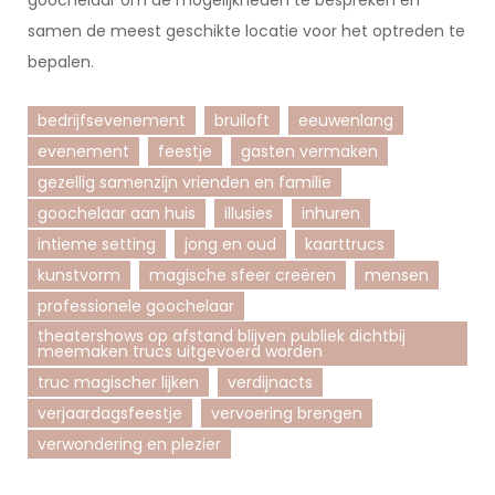
goochelaar om de mogelijkheden te bespreken en
samen de meest geschikte locatie voor het optreden te
bepalen.
bedrijfsevenement
bruiloft
eeuwenlang
evenement
feestje
gasten vermaken
gezellig samenzijn vrienden en familie
goochelaar aan huis
illusies
inhuren
intieme setting
jong en oud
kaarttrucs
kunstvorm
magische sfeer creëren
mensen
professionele goochelaar
theatershows op afstand blijven publiek dichtbij
meemaken trucs uitgevoerd worden
truc magischer lijken
verdijnacts
verjaardagsfeestje
vervoering brengen
verwondering en plezier