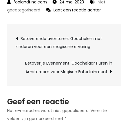
24 mei 2023
Niet
op
gecategoriseerd
Laat een reactie achter
Verbaas
je
Berichtnavigatie
gasten
Betoverende avonturen: Goochelen met
met
kinderen voor een magische ervaring
een
professionele
Betover je Evenement: Goochelaar Huren in
goochelaar
Amsterdam voor Magisch Entertainment
aan
huis!
Geef een reactie
Het e-mailadres wordt niet gepubliceerd.
Vereiste
velden zijn gemarkeerd met
*