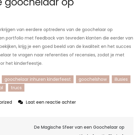
e goochelaar op
verkrijgen van eerdere optredens van de goochelaar op
een portfolio met feedback van tevreden klanten die eerder van
kijken, krijg je een goed beeld van de kwaliteit en het succes
laar te vragen naar referenties of recensies, zodat je met
oor het kinderfeestje.
goochelaar inhuren kinderfeest
goochelshow
illusies
al
trucs
op
orized
Laat een reactie achter
Huur
een
De Magische Sfeer van een Goochelaar op
Goochelaar