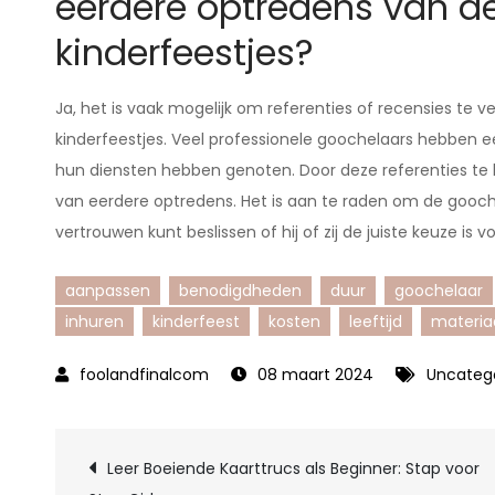
eerdere optredens van d
kinderfeestjes?
Ja, het is vaak mogelijk om referenties of recensies te 
kinderfeestjes. Veel professionele goochelaars hebben 
hun diensten hebben genoten. Door deze referenties te be
van eerdere optredens. Het is aan te raden om de gooche
vertrouwen kunt beslissen of hij of zij de juiste keuze is v
aanpassen
benodigdheden
duur
goochelaar
inhuren
kinderfeest
kosten
leeftijd
materia
08 maart 2024
Uncateg
Berichtnavigatie
Leer Boeiende Kaarttrucs als Beginner: Stap voor