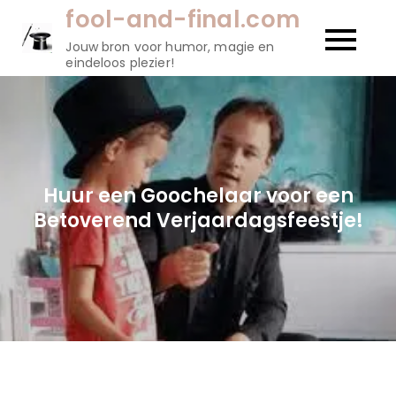
Naar
fool-and-final.com
de
Jouw bron voor humor, magie en
inhoud
eindeloos plezier!
gaan
Huur een Goochelaar voor een
Betoverend Verjaardagsfeestje!