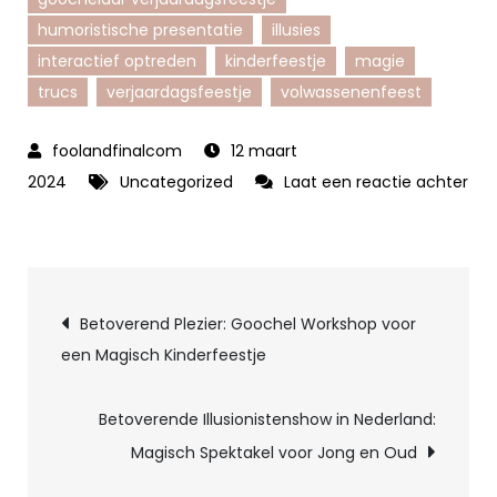
humoristische presentatie
illusies
interactief optreden
kinderfeestje
magie
trucs
verjaardagsfeestje
volwassenenfeest
12 maart
2024
Uncategorized
Laat een reactie achter
op
Huur
een
Berichtnavigatie
Goochelaar
Betoverend Plezier: Goochel Workshop voor
voor
een Magisch Kinderfeestje
een
Betoverend
Betoverende Illusionistenshow in Nederland:
Verjaardagsfeestje!
Magisch Spektakel voor Jong en Oud