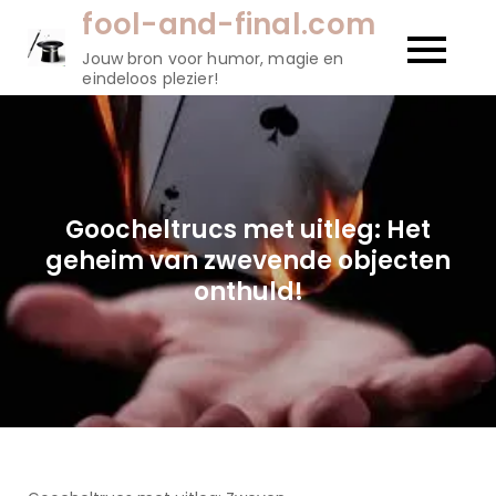
Naar
fool-and-final.com
de
Jouw bron voor humor, magie en
inhoud
eindeloos plezier!
gaan
Goocheltrucs met uitleg: Het
geheim van zwevende objecten
onthuld!