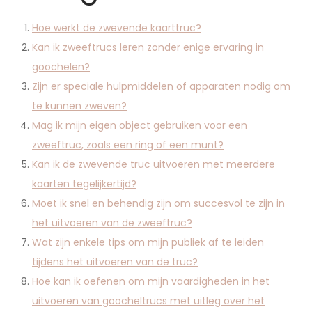
Hoe werkt de zwevende kaarttruc?
Kan ik zweeftrucs leren zonder enige ervaring in
goochelen?
Zijn er speciale hulpmiddelen of apparaten nodig om
te kunnen zweven?
Mag ik mijn eigen object gebruiken voor een
zweeftruc, zoals een ring of een munt?
Kan ik de zwevende truc uitvoeren met meerdere
kaarten tegelijkertijd?
Moet ik snel en behendig zijn om succesvol te zijn in
het uitvoeren van de zweeftruc?
Wat zijn enkele tips om mijn publiek af te leiden
tijdens het uitvoeren van de truc?
Hoe kan ik oefenen om mijn vaardigheden in het
uitvoeren van goocheltrucs met uitleg over het