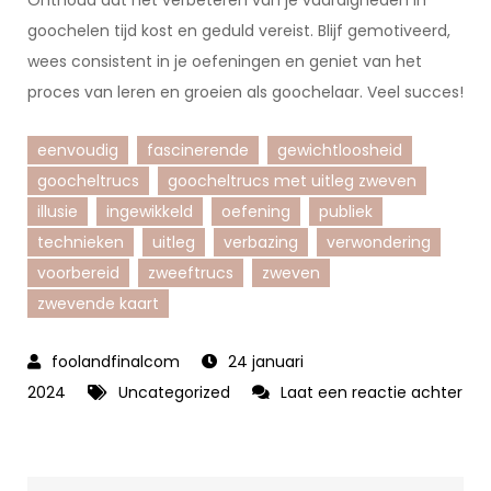
Onthoud dat het verbeteren van je vaardigheden in
goochelen tijd kost en geduld vereist. Blijf gemotiveerd,
wees consistent in je oefeningen en geniet van het
proces van leren en groeien als goochelaar. Veel succes!
eenvoudig
fascinerende
gewichtloosheid
goocheltrucs
goocheltrucs met uitleg zweven
illusie
ingewikkeld
oefening
publiek
technieken
uitleg
verbazing
verwondering
voorbereid
zweeftrucs
zweven
zwevende kaart
24 januari
2024
Uncategorized
Laat een reactie achter
op
Goocheltrucs
met