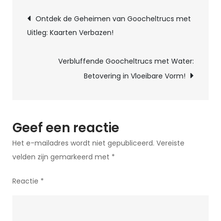
Berichtnavigatie
uitleg:
Ontdek de Geheimen van Goocheltrucs met
Het
Uitleg: Kaarten Verbazen!
geheim
van
Verbluffende Goocheltrucs met Water:
zwevende
Betovering in Vloeibare Vorm!
objecten
onthuld!
Geef een reactie
Het e-mailadres wordt niet gepubliceerd.
Vereiste
velden zijn gemarkeerd met
*
Reactie
*