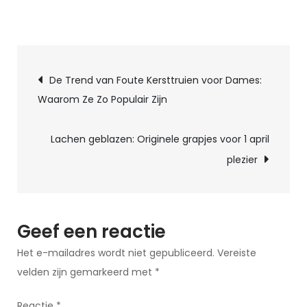
op
Ontdek
de
Berichtnavigatie
leukste
De Trend van Foute Kersttruien voor Dames:
grappen
Waarom Ze Zo Populair Zijn
voor
1
Lachen geblazen: Originele grapjes voor 1 april
april:
plezier
humor
en
verrassingen
op
Geef een reactie
komst!
Het e-mailadres wordt niet gepubliceerd.
Vereiste
velden zijn gemarkeerd met
*
Reactie
*