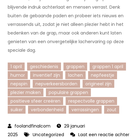
blijvende indruk achterlaat en mensen verrast. Denk
buiten de gebaande paden en probeer iets nieuws en
verrassends uit, zodat je niet alleen plezier hebt in het
bedenken van de grap, maar ook anderen kunt laten
genieten van een onvergetelijke lachervaring op deze
speciale dag.
1 april
geschiedenis
grappen
grappen 1 april
humor
inventief zijn
lachen
nepfeestje
nepspin
nepverkeersborden
origineel zijn
plezier maken
populaire grappen
positieve sfeer creëren
respectvolle grappen
suiker
verbondenheid
verrassingen
zout
29 januari
2025
Uncategorized
Laat een reactie achter