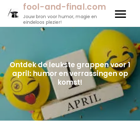
Naar
fool-and-final.com
de
Jouw bron voor humor, magie en
inhoud
eindeloos plezier!
gaan
Ontdek de leukste grappen voor 1
april: humor en verrassingen op
komst!