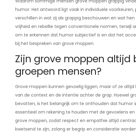
Waarom sommige mensen grove moppen grappig vinden en
humor. Het antwoord ligt vaak in individuele voorkeuren,
verschillen in wat zij als grappig beschouwen en wat h
vrijheid en rebellie tegen conventionele normen, terwijl 
om te erkennen dat humor subjectief is en dat het accep
bij het bespreken van grove moppen.
Zijn grove moppen altijd
groepen mensen?
Grove moppen kunnen gevoelig liggen, maar of ze altijd 
van de context en de intentie achter de grap. Hoewel
bevatten, is het belangrijk om te onthouden dat humor sub
essentieel om rekening te houden met de gevoelens en a
grove moppen, zodat respect en empathie altijd centraa
kwetsend te zijn, zolang er begrip en consideratie word