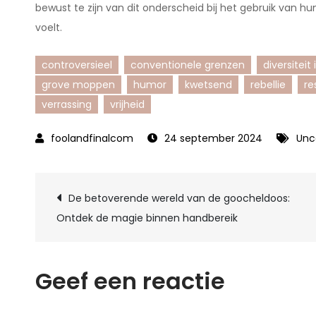
bewust te zijn van dit onderscheid bij het gebruik van 
voelt.
controversieel
conventionele grenzen
diversitei
grove moppen
humor
kwetsend
rebellie
re
verrassing
vrijheid
24 september 2024
Unc
Berichtnavigatie
De betoverende wereld van de goocheldoos:
Ontdek de magie binnen handbereik
Geef een reactie