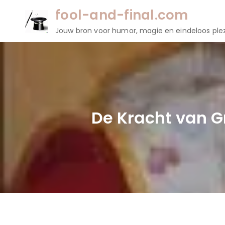
Naar
fool-and-final.com
de
Jouw bron voor humor, magie en eindeloos plez
inhoud
gaan
De Kracht van 