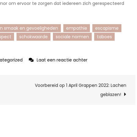
humor om ervoor te zorgen dat iedereen zich gerespecteerd
t in smaak en gevoeligheden
empathie
escapisme
spect
schokwaarde
sociale normen
taboes
op
ategorized
Laat een reactie achter
De
Kracht
Voorbereid op 1 April Grappen 2022: Lachen
van
Grove
geblazen!
Moppen:
Waarom
Ze
Ons
Laten