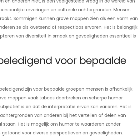
 anderen niet, is een veelgestelde vraag in de wereld van
 persoonlijke ervaringen en culturele achtergronden. Mensen
en raakt. Sommigen kunnen grove moppen zien als een vorm van
anderen ze als kwetsend of respectloos ervaren. Het is belangrijk
teren van diversiteit in smaak en gevoeligheden essentieel is
 beledigend voor bepaalde
beledigend zijn voor bepaalde groepen mensen is afhankelijk
 grove moppen vaak taboes doorbreken en scherpe humor
jectief is en dat de interpretatie ervan kan variëren. Het is
chtergronden van anderen bij het vertellen of delen van
l staan. Het is mogelijk om humor te waarderen zonder
en getoond voor diverse perspectieven en gevoeligheden.