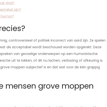
euk vind?
eptabel zijn?
e humor?
recies?
g, controversieel of politiek incorrect van aard zijn. Ze spelen
n wat als acceptabel wordt beschouwd worden opgerekt. Deze
bespreken van gevoelige onderwerpen op een humoristische
ie uit te lokken, of dit nu lachen, verbazing of afkeuring is.
n grove moppen subjectief is en dat wat voor de één grappig
e mensen grove moppen